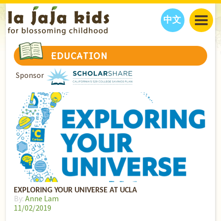
中文
JAJA’S WORLD
EDUCATION
CALENDAR
BLOG
Sponsor
FAMILY WELLNESS
CLASSES
EVENTS
THINGS TO DO
INTERVIEWS
EDUCATION
JAJA’S PICKS
ABOUT
OUR STORY
S
H
O
P
N
O
W
CONTACT US
PARTNERS
EXPLORING YOUR UNIVERSE AT UCLA
By:
Anne Lam
11/02/2019