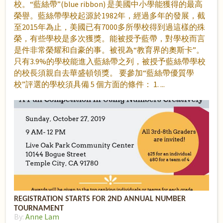
校。“藍絲帶”(blue ribbon) 是美國中小學能獲得的最高
榮譽。藍絲帶學校起源於1982年，經過多年的發展，截
至2015年為止，美國已有7000多所學校得到過這樣的殊
榮，有些學校是多次獲獎。能被授予藍帶，對學校而言
是件非常榮耀和自豪的事。被視為“教育界的奧斯卡”。
只有3.9%的學校能進入藍絲帶之列，被授予藍絲帶學校
的校長須親自去華盛頓領獎。 要參加“藍絲帶優質學
校”評選的學校須具備 5 個方面的條件： 1.
REGISTRATION STARTS FOR 2ND ANNUAL NUMBER
TOURNAMENT
By:
Anne Lam