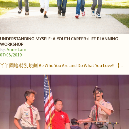
UNDERSTANDING MYSELF: A YOUTH CAREER+LIFE PLANNING
WORKSHOP
By:
Anne Lam
07/05/2019
丫丫園地 特別規劃 Be Who You Are and Do What You Love!! 【