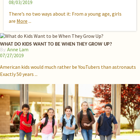
08/03/2019
There’s no two ways about it: From a young age, girls
are
More
WHAT DO KIDS WANT TO BE WHEN THEY GROW UP?
By:
Anne Lam
07/27/2019
American kids would much rather be YouTubers than astronauts
Exactly 50 years