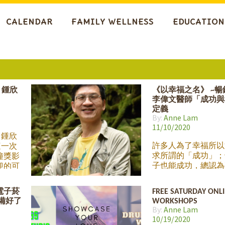
CALENDAR
FAMILY WELLNESS
EDUCATION
 鍾欣
《以幸福之名》 ~
李偉文醫師「成功與
定義
By:
Anne Lam
11/10/2020
 鍾欣
許多人為了幸福所以
s這一次
求所謂的「成功」；
鐘獎影
子也能成功，總認為
迎的可
得到成功之後才會有
這一個
的生活。然而，什麼
家分享
電子菸
FREE SATURDAY ONL
感覺？ 每個人對「
和親子
備好了
WORKSHOPS
義都不同，但若是只
，她以
By:
Anne Lam
寡，事業地位高低來
令人動
10/19/2020