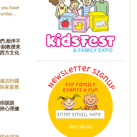
他生命中
的瑰寶。
 you have
自我實現
turday
文醫師將
 Kids的父
」的定
庭的他，
們,相伴不
一些簡單
珍副教授來
讓幸福成
西方文化
種持續的
期六晚上 7
園地
邀請到國
For Family
與家庭教
Events & Fun
授來與我
相處故
你談談
親子溝通暢
持心理健
相絆》的作
國民媽
篇文章觸動
引來媒體競
請
瑞珍諮詢