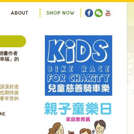
ABOUT
S
H
O
P
N
O
W
暢銷書作者
幸福」的
汲汲於追
也期待孩
要辛苦的
幸福美滿
是幸福的
INE
成功」的定
以財富多
定義「成