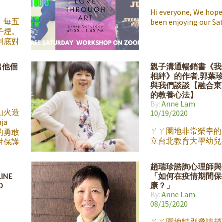
功」，就會忽視了其
更具價值但無法衡量
Hi everyone, We hope
暢銷書作者、醫生、
，每五
been enjoying our Sa
家、環保工作者李偉
子煙。
在 11月21號和LaJaJa
到底對
母們細談他對「成功
麼它這
義。擁有一個美滿家
的孩子
寫出他個
親子溝通暢銷書《我
將會和我們大家分享
們對電
相絆》的作者,郭葉
又容易實踐的方法，
須的。
與我們談談【融合東
為親子和家人之間一
父母準
的教養心法】
感覺。11月21號 星
別邀請
By:
Anne Lam
點 (PST), 我們ㄚㄚ
她的孩
山火造
10/19/2020
Facebook Live見!
積極參與
ja
生，以
ㄚㄚ園地非常榮幸的
的勇敢
來跟華
立台北教育大學幼兒
對保護
不熟悉
育學系，郭葉珍副教
如果您
中階段
們談談談她與孩子的
加入
趙瑞珍諮詢心理師與
子煙的
事。 郭葉珍老師是
人員能獲
LINE
「如何在疫情期間保
年發起
銷書《我們,相伴不
歡迎孩
D
康？」
 在短短
者，有著最暖心的「
消防救
By:
Anne Lam
署，他
媽」之稱, 她的 一
周六的
08/15/2020
青少年
30萬顆媽媽的心, 
 Love
極參與
相報導。 觀看直播
yan說
ㄚㄚ園地特別邀請趙