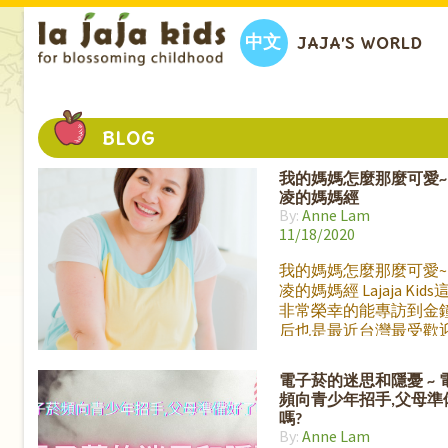
中文
JAJA’S WORLD
BLOG
我的媽媽怎麼那麼可愛~
凌的媽媽經
By:
Anne Lam
11/18/2020
我的媽媽怎麼那麼可愛~
凌的媽媽經 Lajaja Kid
非常榮幸的能專訪到金
后也是最近台灣最受歡
愛「婆婆」鍾欣凌。在
小時的專訪當中她和大
電子菸的迷思和隱憂 ~ 
一些不為人知的心裡話
頻向青少年招手,父母準
互動的心得。專訪最後
嗎?
一本童書與我們分享她
By:
Anne Lam