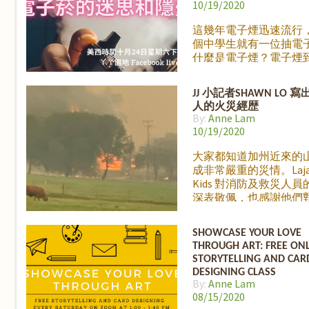
容的真心告白。
10/19/2020
這幾年電子煙迅速流行
個中學生就有一位抽電
什麼是電子煙？電子煙
身體有什麼影響？為什
麼吸引青少年？即使你
JJ 小記者SHAWN LO 
不抽電子菸,做父母的我
人的火災經歴
子菸的了解也是非常必
By:
Anne Lam
電子菸頻向青少年招手,
10/19/2020
備好了嗎? 丫ㄚ園地特
我們的好朋友Irene 和
大家都知道加州近來的
子Dimitri Lin，一位
成非常嚴重的災情。Laja
電子煙防制活動的高中
Kids 對消防及救災人員
其觀察與研究的經驗，
深表敬佩，也感謝他們
人家長談談這個大家並
我們社區無私的奉獻。
的問題。 Dimitri 在高
想要盡一點力量，歡迎
SHOWCASE YOUR LOVE
ㄧ直在學校及社區做電
Meal Train 好讓消防
THROUGH ART: FREE ON
教育防制活動，在2019
得免費的餐點。我們也
STORYTELLING AND CAR
禁電子煙廣告petition,
子們寫個卡片給辛苦的
DESIGNING CLASS
三週就獲得三萬人的簽
災人員。請加入我們每
By:
Anne Lam
也與參眾議員開會討論
免費網課: Showcase Your
08/15/2020
的電子煙議題，目前積
Through Art ㄚㄚ記者R