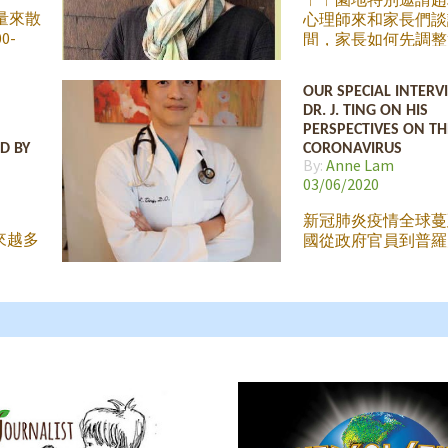
以下是
到: https://www.fac
是我們
量來散
心理師來和家長們談
 邀請您
v=807512436687142
0-
間，家長如何先調整
會用生動
心理健康，再專注於
學來製
養和學習。
OUR SPECIAL INTERV
為
DR. J. TING ON HIS
獻上我們
PERSPECTIVES ON TH
也沒有
D BY
CORONAVIRUS
間將畫
By:
Anne Lam
d
03/06/2020
新冠肺炎疫情全球蔓
來越多
國從政府官員到普羅
備好網
心不已，目前已經出
朋友從
市的狀況，希望能盡
機和能
控制。丫丫園地的小
長的要
直緊貼事態發展，在
的時間
握機會與一位重要人
是不容
訪，就是在上個月擔
威
漢撤僑專機機長～～
佈了一
師 Dr. J. Ting !
身兼醫
的學生
的丁醫生是一位非常
齡和年
別的人物，這次美國