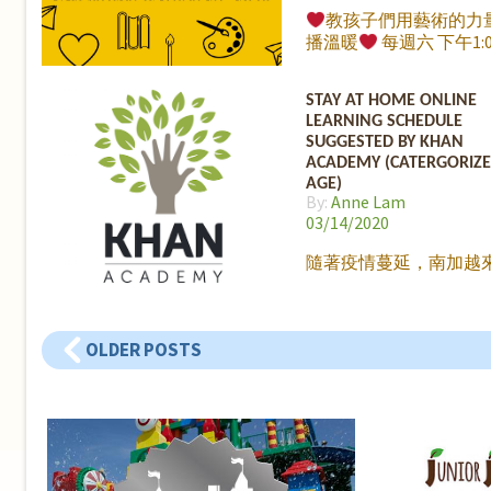
美國癌症協會的活動。 
故事及卡片製作。 以下
教孩子們用藝術的力
Irene 為此活動的介紹,
JJ
播溫暖
每週六 下午1:0
來聽聽我們的討論:
1:40pm, 大哥哥 Ryan 
的故事、有趣的畫畫教
STAY AT HOME ONLINE
作卡片。 週六我們將要
LEARNING SCHEDULE
Limestone Manor，
SUGGESTED BY KHAN
的關懷。 如果無法上課
ACADEMY (CATERGORIZE
關係喔，只要在任何時
AGE)
好的卡片或者圖畫 uploa
By:
Anne Lam
03/14/2020
隨著疫情蔓延，南加越
學校開始停課，大家準
上學習的新體驗嗎？小
早到晚宅在家，學習動
OLDER POSTS
力都很容易下降，做家
幫助孩子充分利用上網
進行有效的學習，實在
易。 網上學習網站的權
Khan Academy 最近公
個為在家進行網上學習
推介日程時間表，按年