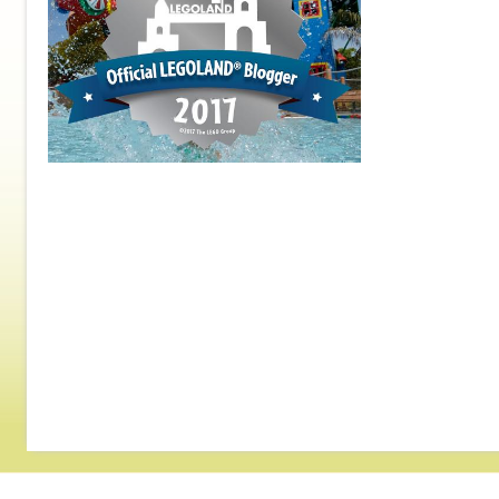
級區分，非常實用，大
下載作為參考！
please c
this 鏈接 >>>