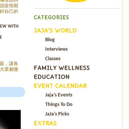
ebook.com/watch/?
談疫情期
好自己的
CATEGORIES
孩子的教
IEW WITH
JAJA’S WORLD
E
Blog
Interviews
Classes
延，讓各
FAMILY WELLNESS
大眾都擔
現停課停
EDUCATION
快將疫情
EVENT CALENDAR
記者們一
上星期把
Jaja’s Events
物進行採
任美國武
Things To Do
丁毓麟醫
JaJa’s Picks
生與機長
傑出與特
EXTRAS
由武漢撤