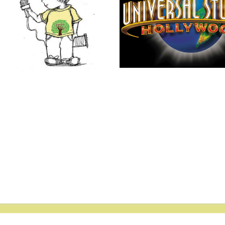
家可以
僑的專機也是由他負
lick
丁醫師熱心公益多才
了熱愛飛行之外，他
州 City of Hope
師，擁有多年豐富臨
我們很高興這次能邀
家分享他的人生經歷
如何成功載回201人
過，並分享有關防疫
識和重要資訊，更現
眾的線上提問。