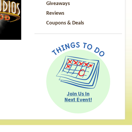
責駕駛。
Giveaways
多藝，除
Reviews
也現任加
 醫院的特約醫
Coupons & Deals
床經驗。
請他和大
，包括他
返美的經
的專業知
場接受觀
Join Us In
Next Event!