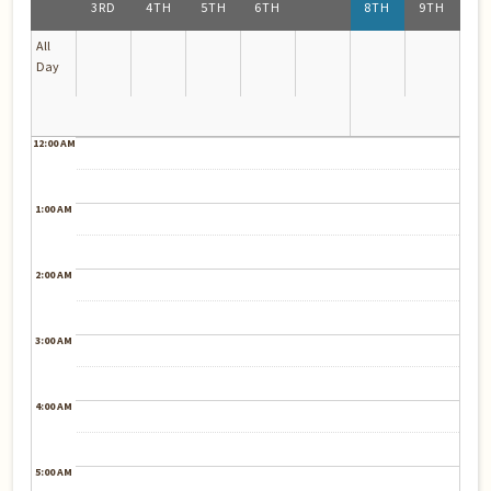
3RD
4TH
5TH
6TH
8TH
9TH
All
Day
12:00 AM
1:00 AM
2:00 AM
3:00 AM
4:00 AM
5:00 AM