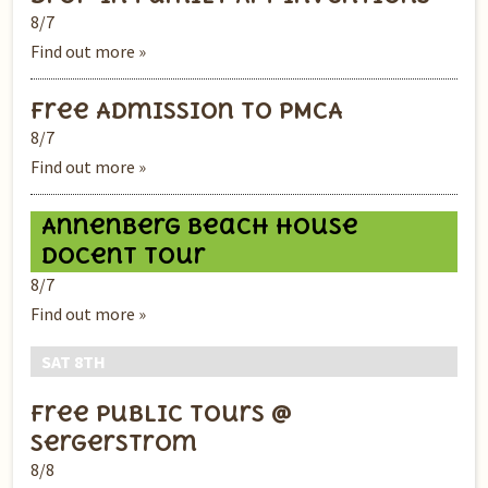
8/7
Find out more »
Free Admission to PMCA
8/7
Find out more »
Annenberg Beach House
Docent Tour
8/7
Find out more »
SAT 8TH
Free Public Tours @
Sergerstrom
8/8