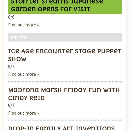
Storrier Stearns Japanese
Garden Opens for Visit
8/6
Find out more »
FRI 7TH
Ice Age Encounter Stage Puppet
Show
8/7
Find out more »
Madrona Marsh Friday Fun with
Cindy Reid
8/7
Find out more »
Drop-In Family Art Inventions