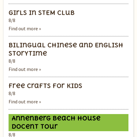
Girls in STEM Club
8/8
Find out more »
Bilingual Chinese and English
Storytime
8/8
Find out more »
Free Crafts for Kids
8/8
Find out more »
Annenberg Beach House
Docent Tour
8/8