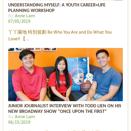
UNDERSTANDING MYSELF: A YOUTH CAREER+LIFE
PLANNING WORKSHOP
By:
Anne Lam
07/05/2019
丫丫園地 特別規劃 Be Who You Are and Do What You
Love!! 【
JUNIOR JOURNALIST INTERVIEW WITH TODD LIEN ON HIS
NEW BROADWAY SHOW “ONCE UPON THE FIRST”
By:
Anne Lam
06/15/2019