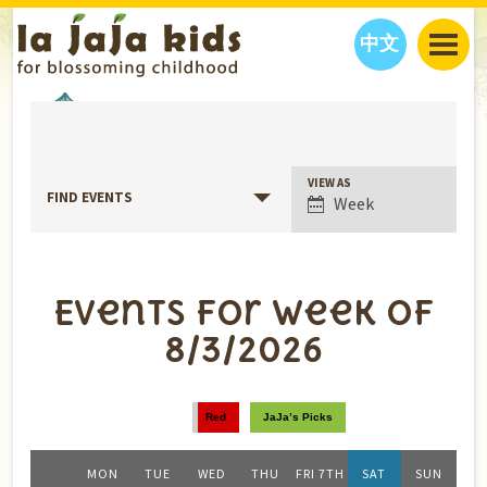
中文
JAJA’S WORLD
EVENTS
CALENDAR
BLOG
FAMILY WELLNESS
CLASSES
EVENTS
Event
VIEW AS
FIND EVENTS
Week
Views
THINGS TO DO
INTERVIEWS
EDUCATION
Navigation
JAJA’S PICKS
ABOUT
OUR STORY
S
H
O
P
N
O
W
Events for week of
CONTACT US
8/3/2026
PARTNERS
Week
Navigation
Red
JaJa’s Picks
HOURS
MON
TUE
WED
THU
FRI 7TH
SAT
SUN