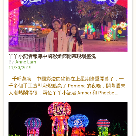
丫丫小記者報導中國彩燈節開幕現場盛況
By:
Anne Lam
11/30/2019
千呼萬喚，中國彩燈節終於在上星期隆重開幕了，一
千多個手工造型彩燈點亮了 Pomona 的夜晚，開幕週末
人潮熱鬧得很，兩位丫丫小記者 Amber 和 Phoebe