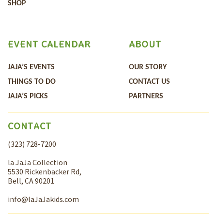
SHOP
EVENT CALENDAR
ABOUT
JAJA’S EVENTS
OUR STORY
THINGS TO DO
CONTACT US
JAJA’S PICKS
PARTNERS
CONTACT
(323) 728-7200
la JaJa Collection
5530 Rickenbacker Rd,
Bell, CA 90201
info@laJaJakids.com