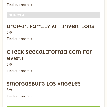
Find out more »
SUN 9TH
Drop-In Family Art Inventions
8/9
Find out more »
check SeeCalifornia.com for
event
8/9
Find out more »
Smorgasburg Los Angeles
8/9
Find out more »