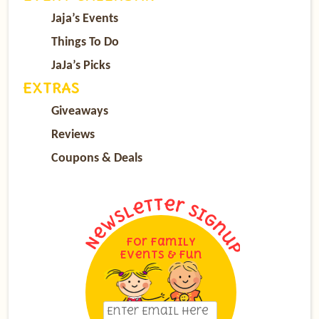
Jaja’s Events
Things To Do
JaJa’s Picks
EXTRAS
Giveaways
Reviews
Coupons & Deals
For Family
Events & Fun