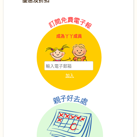
成為丫丫成員