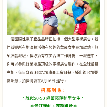
一個國際性電子產品品牌正拍攝一個大型電視廣告，我
們誠邀所有對演藝活動有興趣的華裔女生參加試鏡。無
須演戲經驗，但必須有在美合法工作身份。一經選中，
你可以參與好萊塢最頂級的電視廣告製作，在全球螢幕
亮相，每日賺取 $627.75演員工會日薪，播出後另加豐
富酬勞；拍攝將會在3月16日 進行。
招 募 對 象：
* 貌似20-30 歲華裔運動型女生 *
＊愛好運動、定期跑步＊