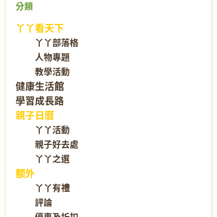
分類
丫丫看天下
丫丫部落格
人物專題
教學活動
健康生活館
學習成長路
親子日曆
丫丫活動
親子好去處
丫丫之選
额外
丫丫有禮
評論
優惠及折扣