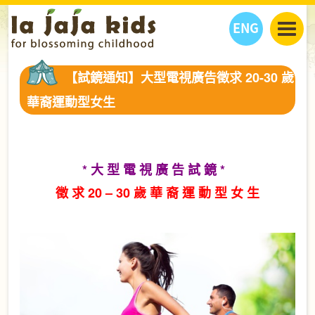
ENG
丫丫看天下
【試鏡通知】大型電視廣告徵求 20-30 歲
丫丫部落格
親子日曆
華裔運動型女生
健康生活館
教學活動
丫丫活動
親子好去處
學習成長路
人物專題
丫丫之選
關於我們
* 大 型 電 視 廣 告 試 鏡 *
我們的故事
購
物
徵 求 20 – 30 歲 華 裔 運 動 型 女 生
聯絡
丫丫夥伴 + 友情連接