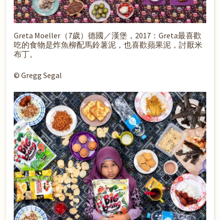
Greta Moeller（7歲）德國／漢堡，2017：Greta最喜歡
吃的食物是炸魚柳配馬鈴薯泥，也喜歡蘋果泥，討厭米
布丁。
© Gregg Segal