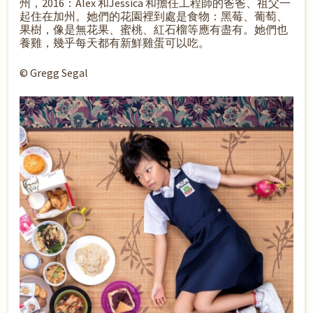
州，2016：Alex 和Jessica 和擔任工程師的爸爸、祖父一
起住在加州。她們的花園裡到處是食物：黑莓、葡萄、
果樹，像是無花果、蜜桃、紅石榴等應有盡有。她們也
養雞，幾乎每天都有新鮮雞蛋可以吃。
© Gregg Segal