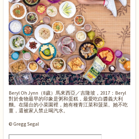
Beryl Oh Jynn（8歲）馬來西亞／吉隆坡，2017：Beryl
對於食物最早的印象是粥和蛋糕，最愛吃白醬義大利
麵。在陽台的小菜園裡，她有種青江菜和菠菜。她不吃
薑，還被家人禁止喝汽水。
© Gregg Segal