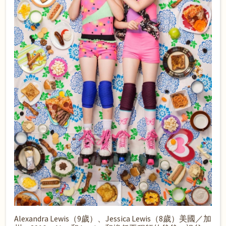
Alexandra Lewis（9歲）、Jessica Lewis（8歲）美國／加