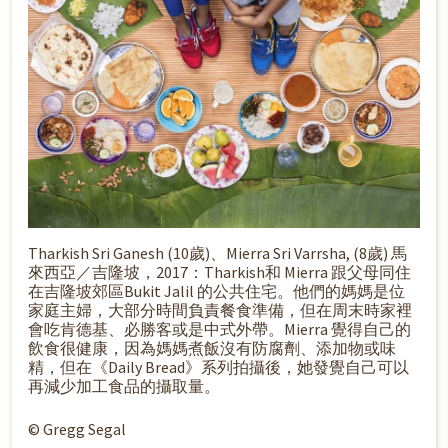
Tharkish Sri Ganesh (10歲)、Mierra Sri Varrsha, (8歲) 馬
來西亞／吉隆坡，2017：Tharkish和 Mierra 跟父母同住
在吉隆坡郊區Bukit Jalil 的公共住宅。他們的媽媽是位
家庭主婦，大部分時間負責餐食準備，但在周末時家裡
會吃肯德基、必勝客或是中式外帶。Mierra 覺得自己的
飲食很健康，因為媽媽煮飯沒有防腐劑、添加物或味
精，但在《Daily Bread》系列拍攝後，她發覺自己可以
再減少加工食品的攝取量。
© Gregg Segal