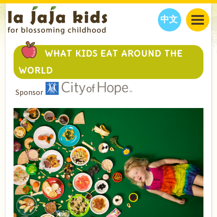
中文
JAJA’S WORLD
WHAT KIDS EAT AROUND THE
CALENDAR
BLOG
WORLD
FAMILY WELLNESS
CLASSES
EVENTS
Sponsor
THINGS TO DO
INTERVIEWS
EDUCATION
JAJA’S PICKS
ABOUT
OUR STORY
S
H
O
P
N
O
W
CONTACT US
PARTNERS