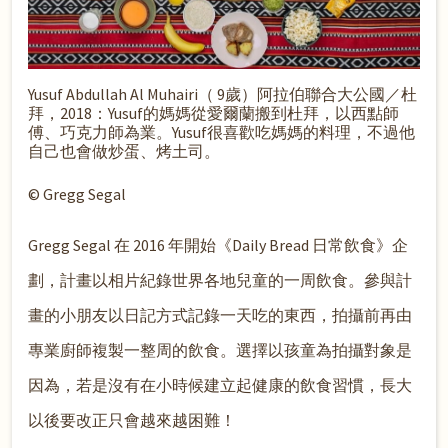
Yusuf Abdullah Al Muhairi（ 9歲）阿拉伯聯合大公國／杜
拜，2018：Yusuf的媽媽從愛爾蘭搬到杜拜，以西點師
傅、巧克力師為業。Yusuf很喜歡吃媽媽的料理，不過他
自己也會做炒蛋、烤土司。
© Gregg Segal
Gregg Segal 在 2016 年開始《Daily Bread 日常飲食》企
劃，計畫以相片紀錄世界各地兒童的一周飲食。參與計
畫的小朋友以日記方式記錄一天吃的東西，拍攝前再由
專業廚師複製一整周的飲食。選擇以孩童為拍攝對象是
因為，若是沒有在小時候建立起健康的飲食習慣，長大
以後要改正只會越來越困難！