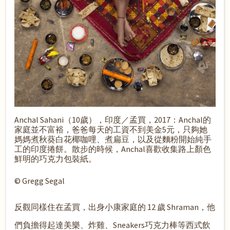
Anchal Sahani（10歲），印度／孟買，2017：Anchal的
家庭並不富裕，爸爸每天的工資不到美金5元，只夠她
媽媽煮秋葵白花椰咖哩、煮扁豆，以及從麵粉開始純手
工的印度捲餅。散步的時候，Anchal喜歡收集路上顏色
鮮明的巧克力包裝紙。
© Gregg Segal
反觀同樣住在孟買，出身小康家庭的 12 歲 Shraman，他
們負擔得起達美樂、炸雞、Sneakers巧克力棒等西式飲