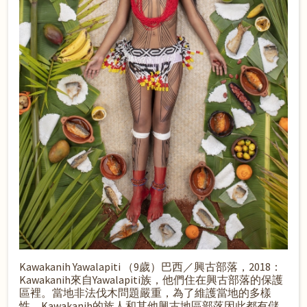
Kawakanih Yawalapiti （9歲）巴西／興古部落，2018：
Kawakanih來自Yawalapiti族，他們住在興古部落的保護
區裡。當地非法伐木問題嚴重，為了維護當地的多樣
性，Kawakanih的族人和其他興古地區部落因此都有儲