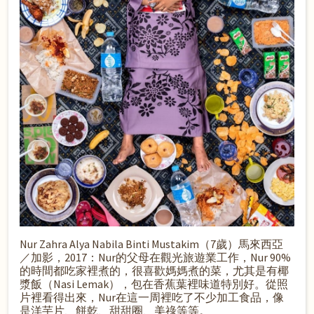
Nur Zahra Alya Nabila Binti Mustakim（7歲）馬來西亞
／加影，2017：Nur的父母在觀光旅遊業工作，Nur 90%
的時間都吃家裡煮的，很喜歡媽媽煮的菜，尤其是有椰
漿飯（Nasi Lemak），包在香蕉葉裡味道特別好。從照
片裡看得出來，Nur在這一周裡吃了不少加工食品，像
是洋芋片、餅乾、甜甜圈、美祿等等。