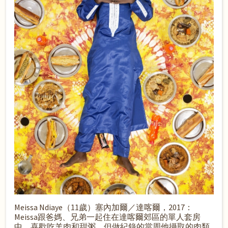
Meissa Ndiaye（11歲）塞內加爾／達喀爾，2017：
Meissa跟爸媽、兄弟一起住在達喀爾郊區的單人套房
中，喜歡吃羊肉和甜粥，但做紀錄的當周他攝取的肉類