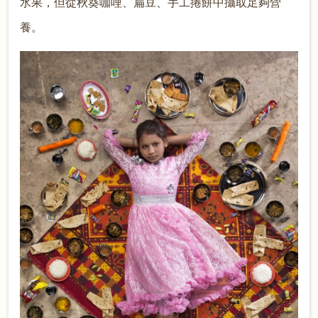
水果，但從秋葵咖哩、扁豆、手工捲餅中攝取足夠營
養。