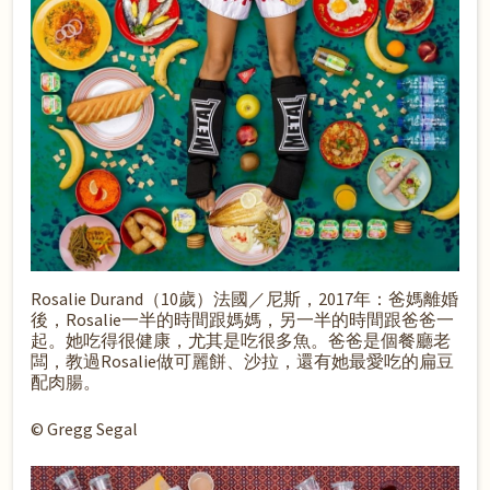
Rosalie Durand（10歲）法國／尼斯，2017年：爸媽離婚
後，Rosalie一半的時間跟媽媽，另一半的時間跟爸爸一
起。她吃得很健康，尤其是吃很多魚。爸爸是個餐廳老
闆，教過Rosalie做可麗餅、沙拉，還有她最愛吃的扁豆
配肉腸。
© Gregg Segal