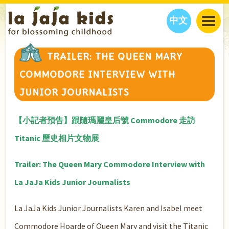
中文
JAJA’S WORLD
TRAILER: THE QUEEN MARY
CALENDAR
BLOG
COMMODORE INTERVIEW WITH
FAMILY WELLNESS
CLASSES
EVENTS
JUNIOR JOURNALISTS
THINGS TO DO
INTERVIEWS
EDUCATION
JAJA’S PICKS
ABOUT
【小記者預告】跟隨瑪麗皇后號 Commodore 走訪
OUR STORY
S
H
O
P
N
O
W
Titanic 歷史相片文物展
CONTACT US
PARTNERS
Trailer: The Queen Mary Commodore Interview with
La JaJa Kids Junior Journalists
La JaJa Kids Junior Journalists Karen and Isabel meet
Commodore Hoarde of Queen Mary and visit the Titanic