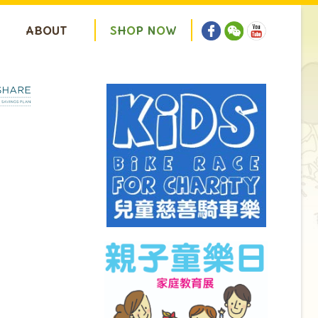
ABOUT
S
H
O
P
N
O
W