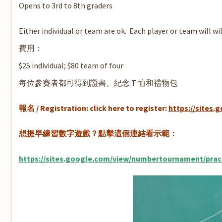
Opens to 3rd to 8th graders
Either individual or team are ok. Each player or team will w
費用：
$25 individual; $80 team of four
每位參賽者都可得到證書、紀念 T 恤和禮物包
報名 / Registration: click here to register:
https://sites
想提早練習數字遊戲？點擊這個連結看示範：
https://sites.google.com/view/numbertournament/prac