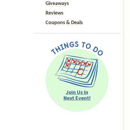
Giveaways
Reviews
Coupons & Deals
Join Us In
Next Event!