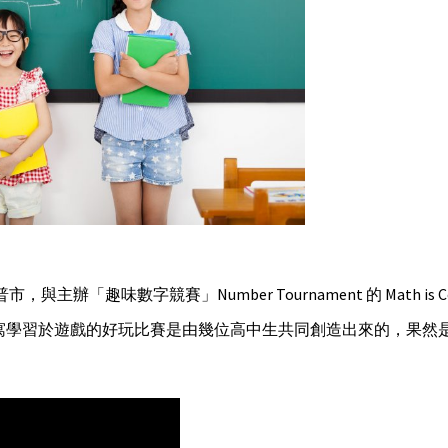
辦「趣味數字競賽」Number Tournament 的 Math is C
寓學習於遊戲的好玩比賽是由幾位高中生共同創造出來的，果然