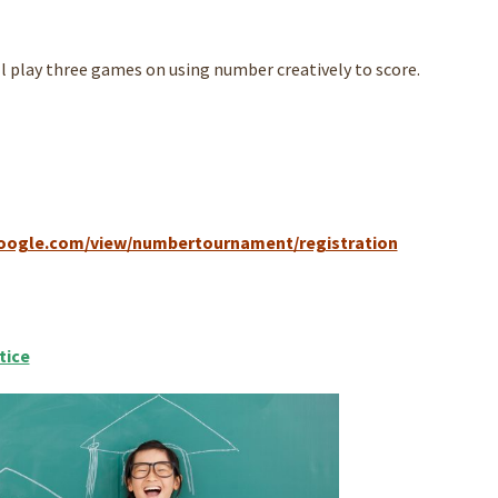
ill play three games on using number creatively to score.
.google.com/view/numbertournament/registration
tice