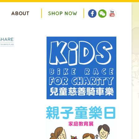
ABOUT
S
H
O
P
N
O
W