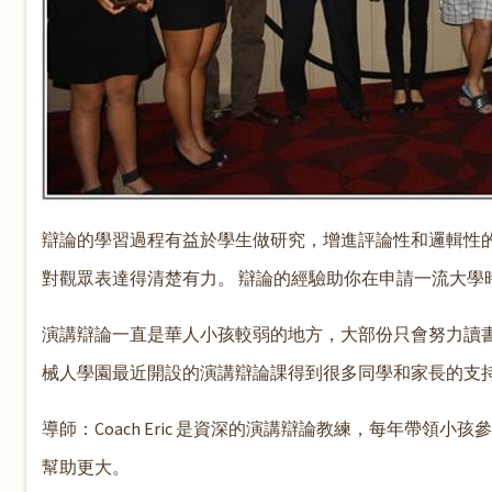
辯論的學習過程有益於學生做研究，增進評論性和邏輯性的
對觀眾表達得清楚有力。 辯論的經驗助你在申請一流大學
演講辯論一直是華人小孩較弱的地方，大部份只會努力讀
械人學園最近開設的演講辯論課得到很多同學和家長的支持
導師：Coach Eric 是資深的演講辯論教練，每年帶
幫助更大。