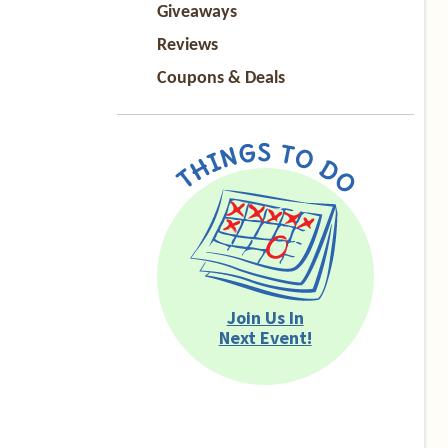
Giveaways
Reviews
Coupons & Deals
Join Us In
Next Event!