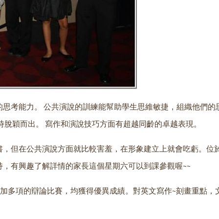
思考能力。 公共演說的訓練能幫助學生思維敏捷，組織他們的
時脫穎而出。 寫作和演說技巧方面有超越同齡的卓越表現。
書，但在公共演說方面就比較害羞，在形象建立上就會吃虧。位
，有興趣了解詳情的家長這個星期六可以到課參觀喔~~
領小孩參加多項的辯論比賽，均獲得優異成績。對英文寫作~刻畫重點，