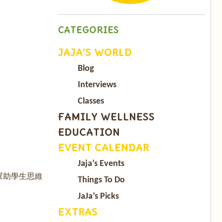
CATEGORIES
JAJA’S WORLD
Blog
Interviews
Classes
FAMILY WELLNESS
EDUCATION
EVENT CALENDAR
Jaja’s Events
幫助學生思維
Things To Do
JaJa’s Picks
EXTRAS