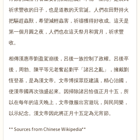
祈求豐收的日子，也是道教的天官誕。人們在田野持火
把驅趕蟲獸，希望減輕蟲害，祈禱獲得好收成。這天是
第一個月圓之夜，人們也在這天祭月和賞月，祈求豐
收。
相傳漢惠帝劉盈駕崩後，呂後一族控制了政權。呂後卒
後，周勃、陳平等元老奮起剿平「諸呂之亂」，擁戴劉
恆登基，是為漢文帝。文帝博採眾臣建議，精心治國，
使漢帝國再次強盛起來。因掃除諸呂恰值正月十五，所
以在每年的這天晚上，文帝微服出宮遊玩，與民同樂，
以示紀念。漢文帝因此將正月十五定為元宵節。
** Sources from Chinese Wikipedia**