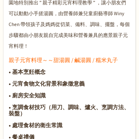
園地特別推出 ” 親子精彩元宵料理教學 ” ，讓小朋友們
可以動動小手搓湯圓，由營養師兼兒童廚藝導師 Winy
Chen 帶領孩子及媽媽從切菜、備料、調味、擺盤，每個
步驟都由小朋友親自完成美味和營養兼具的應景親子元
宵料理！
親子元宵料理～～甜湯圓 / 鹹湯圓 / 糯米丸子
•
基本烹飪概念
•
元宵食物文化背景和象徵意義
• 廚房安全知識
• 烹調食材技巧（用刀、調味、爐火、烹調方法、
裝盤）
• 處理食材的衛生常識
• 餐桌禮儀