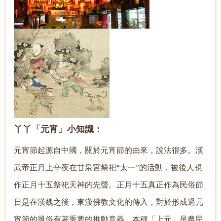
丫丫「元宵」小知識：
元宵節起源自中國，關於元宵節的由來，說法很多。漢
武帝正月上辛夜在甘泉宮祭祀“太一”的活動，被後人視
作正月十五祭祀天神的先聲。正月十五真正作為民俗節
日是在漢魏之後，東漢佛教文化的傳入，對於形成過元
宵節的風俗有著重要的推動意義。本稱「上元」是農民