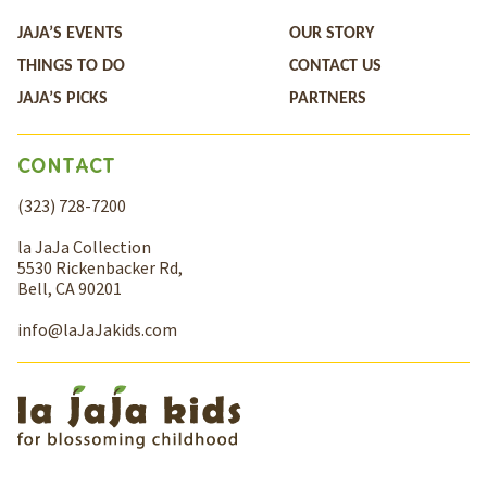
JAJA’S EVENTS
OUR STORY
THINGS TO DO
CONTACT US
JAJA’S PICKS
PARTNERS
CONTACT
(323) 728-7200
la JaJa Collection
5530 Rickenbacker Rd,
Bell, CA 90201
info@laJaJakids.com