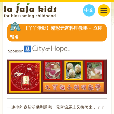
中文
JAJA’S WORLD
【丫丫活動】精彩元宵料理教學 ~ 立即
CALENDAR
BLOG
報名
FAMILY WELLNESS
CLASSES
EVENTS
THINGS TO DO
INTERVIEWS
EDUCATION
Sponsor
JAJA’S PICKS
ABOUT
OUR STORY
S
H
O
P
N
O
W
CONTACT US
PARTNERS
一連串的慶新活動剛過完，元宵節馬上又接著來，ㄚㄚ