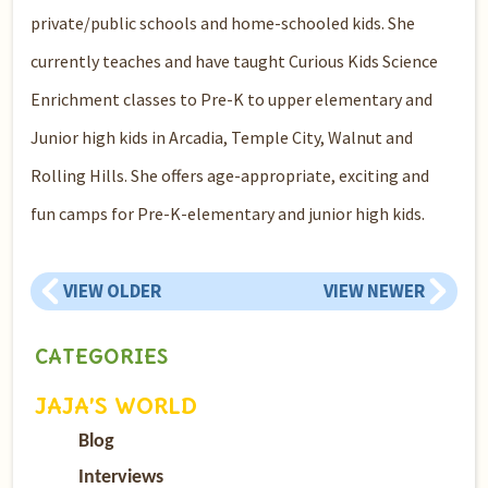
private/public schools and home-schooled kids. She
currently teaches and have taught Curious Kids Science
Enrichment classes to Pre-K to upper elementary and
Junior high kids in Arcadia, Temple City, Walnut and
Rolling Hills. She offers age-appropriate, exciting and
fun camps for Pre-K-elementary and junior high kids.
VIEW OLDER
VIEW NEWER
CATEGORIES
JAJA’S WORLD
Blog
Interviews