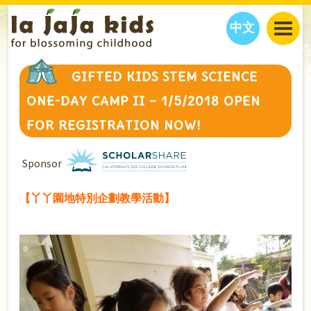
中文
JAJA’S WORLD
GIFTED KIDS STEM SCIENCE
CALENDAR
BLOG
ONE-DAY CAMP II ~ 1/5/2018 OPEN
FAMILY WELLNESS
CLASSES
EVENTS
FOR REGISTRATION NOW!
THINGS TO DO
INTERVIEWS
EDUCATION
JAJA’S PICKS
ABOUT
Sponsor
OUR STORY
S
H
O
P
N
O
W
【丫丫園地特別企劃教學活動】
CONTACT US
PARTNERS