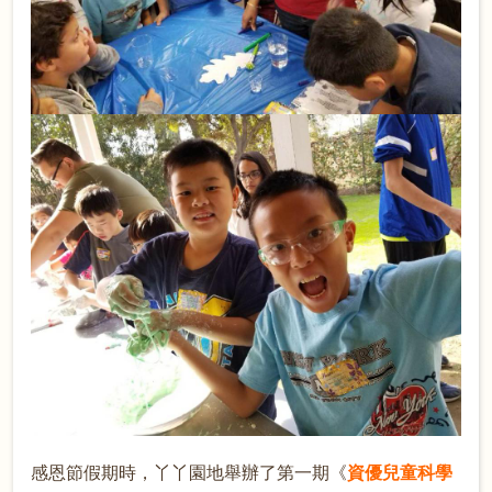
感恩節假期時，丫丫園地舉辦了第一期《
資優兒童科學