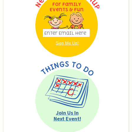
For Family
Events & Fun
Join Us In
Next Event!