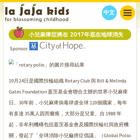
中文
JAJA’S WORLD
小兒麻痺症將在 2017年底在地球消失
CALENDAR
BLOG
Sponsor
FAMILY WELLNESS
CLASSES
EVENTS
THINGS TO DO
INTERVIEWS
EDUCATION
JAJA’S PICKS
ABOUT
10月24日是國際扶輪組織 Rotary Club 與 Bill & Melinda
OUR STORY
S
H
O
P
N
O
W
CONTACT US
Gates Foundation 蓋茨基金會聯合主辦的世界小兒麻痺
PARTNERS
日。30年前，小兒麻痺病毒肆虐全球 120個國家，每年
有多達 35萬人因而癱瘓，大部分是兒童。自 1988 年
起，非牟利機構包括蓋茨基金會及國際扶輪社與政府機
關，發起了「全球消除小兒痲痹症倡議」（Global Polio