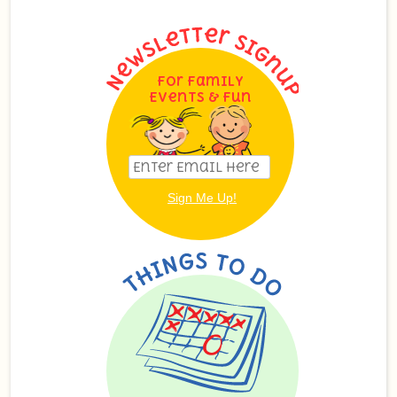
For Family
Events & Fun