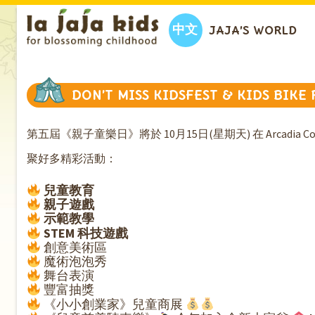
中文
JAJA’S WORLD
DON’T MISS KIDSFEST & KIDS BIKE
第五屆《親子童樂日》將於 10月15日(星期天) 在 Arcadia C
聚好多精彩活動：
兒童教育
親子遊戲
示範教學
STEM 科技遊戲
創意美術區
魔術泡泡秀
舞台表演
豐富抽獎
《小小創業家》兒童商展