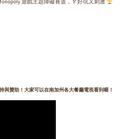
Monopoly 遊戲主題障礙賽道，
🏅
好玩又刺激
Hub 雜誌今年的支持與贊助！大家可以在南加州各大餐廳電視看到喔！