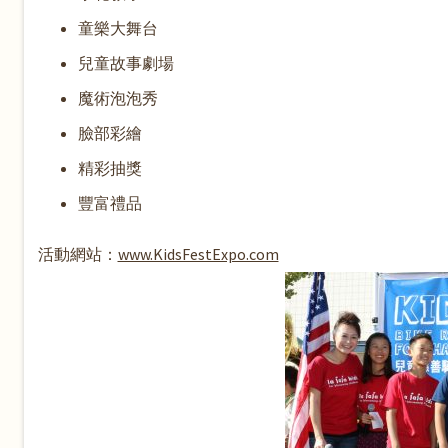
童樂大舞台
兒童故事劇場
魔術
泡泡
秀
臉部彩繪
精彩抽獎
豐富禮品
活動網站：
www.KidsFestExpo.com