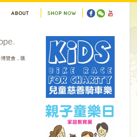
ABOUT
S
H
O
P
N
O
W
的親子博覽會，匯