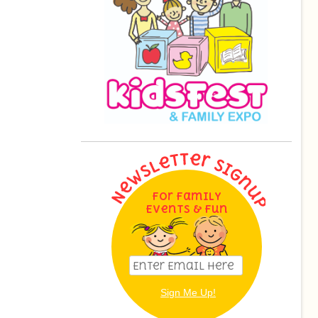
For Family
Events & Fun