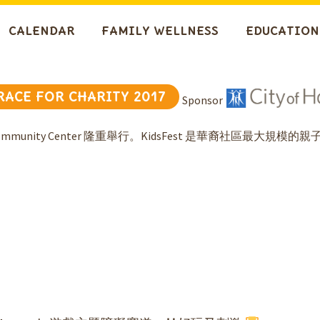
CALENDAR
FAMILY WELLNESS
EDUCATION
 RACE FOR CHARITY 2017
Sponsor
ommunity Center 隆重舉行。KidsFest 是華裔社區最大規模