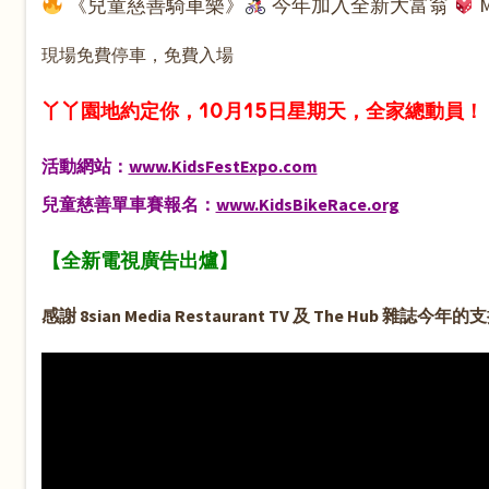
《兒童慈善騎車樂》
今年加入全新大富翁
現場免費停車，免費入場
丫丫園地約定你，10月15日星期天，全家總動員！
活動網站：
www.KidsFestExpo.com
兒童慈善單車賽報名：
www.KidsBikeRace.org
【全新電視廣告出爐】
感謝 8sian Media Restaurant TV 及 The 