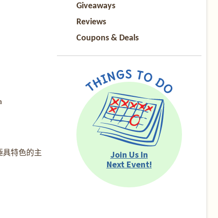
Giveaways
Reviews
Coupons & Deals
a
極具特色的主
Join Us In
Next Event!