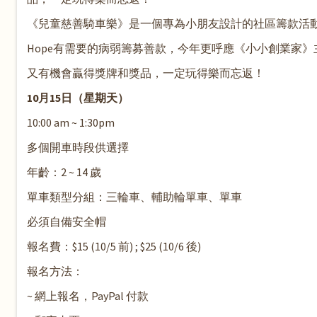
《兒童慈善騎車樂》是一個專為小朋友設計的社區籌款活動，
Hope有需要的病弱籌募善款，今年更呼應《小小創業家》主
又有機會贏得獎牌和獎品，一定玩得樂而忘返！
10月15日（星期天）
10:00 am ~ 1:30pm
多個開車時段供選擇
年齡：2 ~ 14 歲
單車類型分組：三輪車、輔助輪單車、單車
必須自備安全帽
報名費：
$15 (10/5 前) ; $25 (10/6 後)
報名方法：
~ 網上報名，PayPal 付款