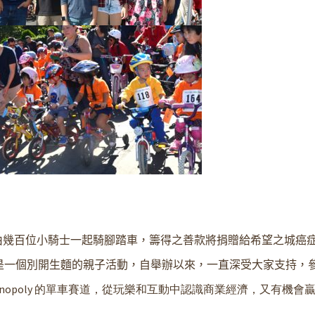
由幾百位小騎士一起騎腳踏車，籌得之善款將捐贈給希望之城癌
是一個別開生麵的親子活動，自舉辦以來，一直深受大家支持，
nopoly 的單車賽道，從玩樂和互動中認識商業經濟，又有機會