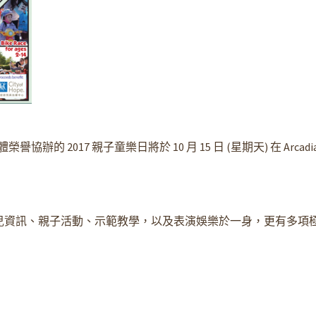
媒體榮譽協辦
的
2017
親子童樂日
將於
10
月 15
日
(
星期天
)
在
Arcadi
兒資訊、親子活動、示範教學，以及表演娛樂於一身，更有多項