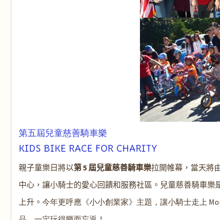
第五屆
兒童慈善騎車樂
KIDS BIKE RACE FOR CHARITY
親子童樂日將以
第 5 屆兒童慈善騎車樂
拉開帷幕，當天將
中心，讓小騎士的愛心回饋和服務社區。兒童慈善騎車樂
上升。
今年更呼應《小小創業家》主題，讓小騎士走上 Mo
品，一定玩得樂而忘返！