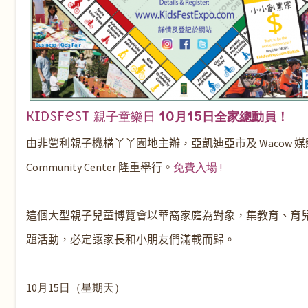
10月15日全家總動員！
KidsFest 親子童樂日
由非營利親子機構丫丫園地主辦，亞凱迪亞市及 Wacow 
Community Center
隆重舉行。
免費入場 !
這個大型親子兒童博覽會以華裔家庭為對象，集教育、育
題活動，必定讓家長和小朋友們滿載而歸。
10月15日（星期天）