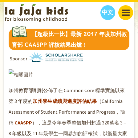
中文
JAJA’S WORLD
【超級比一比】最新 2017 年度加州教
CALENDAR
BLOG
育部 CAASPP 評核結果出爐！
FAMILY WELLNESS
CLASSES
EVENTS
Sponsor
THINGS TO DO
INTERVIEWS
EDUCATION
JAJA’S PICKS
ABOUT
OUR STORY
S
H
O
P
N
O
W
CONTACT US
加州教育部剛剛公佈了在 Common Core 標準實施以來
PARTNERS
第 3 年度的
加州學生成績與進度評估結果
（California
Assessment of Student Performance and Progress，簡
稱
CAASPP
），這是今年春季整個加州超過 320萬名 3 –
8 年級以及 11 年級學生一同參加的評核試，以衡量大家