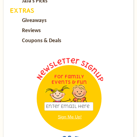
JaJa’s Picks
EXTRAS
Giveaways
Reviews
Coupons & Deals
For Family
Events & Fun