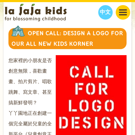
中文
JAJA’S WORLD
OPEN CALL: DESIGN A LOGO FOR
CALENDAR
BLOG
OUR ALL NEW KIDS KORNER
FAMILY WELLNESS
CLASSES
EVENTS
THINGS TO DO
INTERVIEWS
EDUCATION
您家裡的小朋友是否
JAJA’S PICKS
ABOUT
創意無限，喜歡畫
OUR STORY
S
H
O
P
N
O
W
畫、拍片剪片、唱歌
CONTACT US
跳舞、寫文章、甚至
PARTNERS
搞新鮮發明？
丫丫園地正在創建一
個完全屬於兒童的全
新平台《兒童創意王