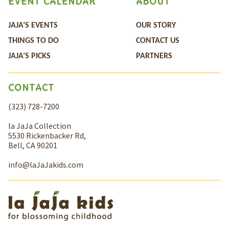
EVENT CALENDAR
ABOUT
JAJA’S EVENTS
OUR STORY
THINGS TO DO
CONTACT US
JAJA’S PICKS
PARTNERS
CONTACT
(323) 728-7200
la JaJa Collection
5530 Rickenbacker Rd,
Bell, CA 90201
info@laJaJakids.com