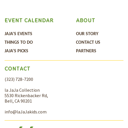
EVENT CALENDAR
ABOUT
JAJA’S EVENTS
OUR STORY
THINGS TO DO
CONTACT US
JAJA’S PICKS
PARTNERS
CONTACT
(323) 728-7200
la JaJa Collection
5530 Rickenbacker Rd,
Bell, CA 90201
info@laJaJakids.com