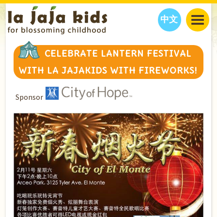
中文
JAJA’S WORLD
CELEBRATE LANTERN FESTIVAL
CALENDAR
BLOG
WITH LA JAJAKIDS WITH FIREWORKS!
FAMILY WELLNESS
CLASSES
EVENTS
THINGS TO DO
INTERVIEWS
EDUCATION
Sponsor
JAJA’S PICKS
ABOUT
OUR STORY
S
H
O
P
N
O
W
CONTACT US
PARTNERS