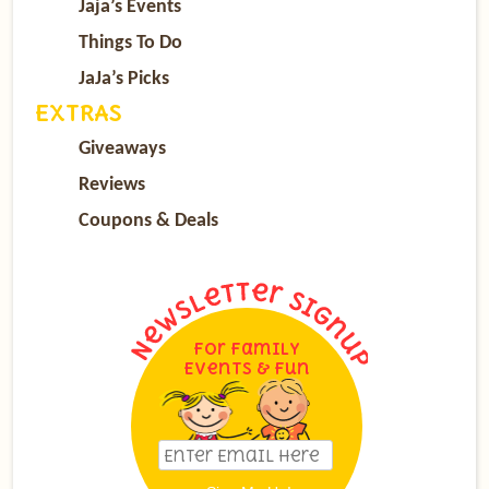
Jaja’s Events
Things To Do
JaJa’s Picks
EXTRAS
Giveaways
Reviews
Coupons & Deals
For Family
Events & Fun