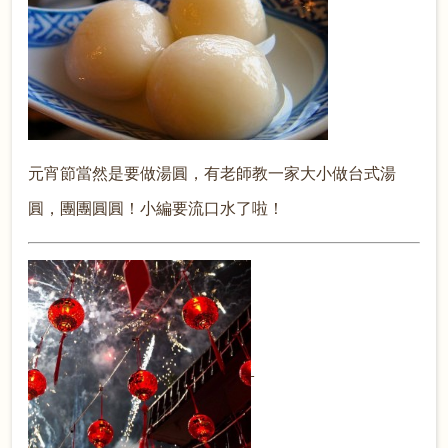
元宵節當然是要做湯圓，有老師教一家大小做台式湯
圓，團團圓圓！小編要流口水了啦！