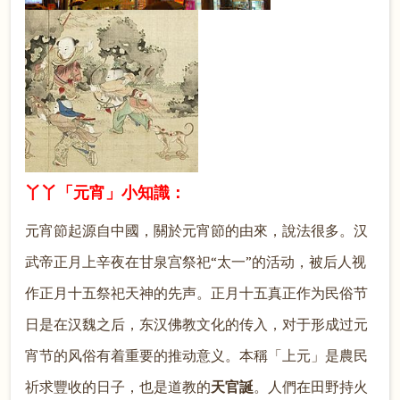
丫丫「元宵」小知識：
元宵節起源自中國，關於元宵節的由來，說法很多。汉
武帝正月上辛夜在甘泉宫祭祀“太一”的活动，被后人视
作正月十五祭祀天神的先声。正月十五真正作为民俗节
日是在汉魏之后，东汉佛教文化的传入，对于形成过元
宵节的风俗有着重要的推动意义。本稱「上元」是農民
祈求豐收的日子，也是道教的
天官誕
。人們在田野持火