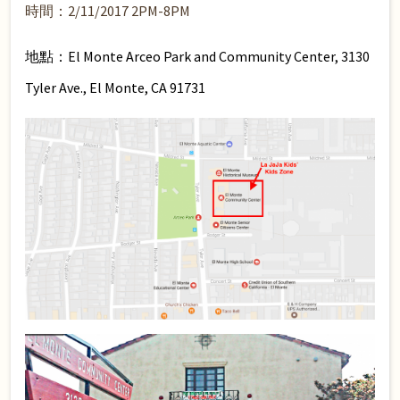
時間：2/11/2017 2PM-8PM
地點：El Monte Arceo Park and Community Center, 3130
Tyler Ave., El Monte, CA 91731