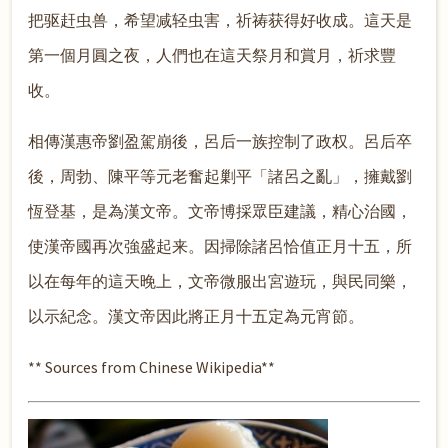
把驱赶虫兽，希望减轻虫害，祈祷获得好收成。這天是
第一個月圓之夜，人們也在這天祭月和賞月，祈求豐
收。
相傳漢惠帝劉盈駕崩後，呂后一族控制了政权。呂后卒
後，周勃、陳平等元老奮起剿平「諸呂之亂」，擁戴劉
恆登基，是為漢文帝。文帝博採眾臣建議，精心治國，
使漢帝國再次強盛起来。因掃除諸呂恰值正月十五，所
以在每年的這天晚上，文帝微服出宮遊玩，與民同樂，
以示紀念。漢文帝因此將正月十五定為元宵節。
** Sources from Chinese Wikipedia**