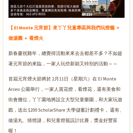
【 El Monte 元宵節】來丫丫兒童專區與我們玩燈籠 ＋
做湯圓 ＋ 看煙火
新春慶祝雞年，總覺得活動來來去去都差不多？不如趁
著元宵節的來臨，一家人玩些新穎又特別的活動～～
首屆元宵煙火節將於 2月11日（星期六）在 El Monte
Arceo 公園舉行，一家人賞花燈，看煙花，還有美食和
街會攤位，丫丫園地將設立大型兒童樂園，和大家玩遊
戲，送出 $200 ScholarShare 大學儲蓄計劃禮卡， 還有、
做湯丸、猜燈謎，和兒童燈籠設計比賽，獎金好豐富
喔！