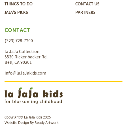
THINGS TO DO
CONTACT US
JAJA’S PICKS
PARTNERS
CONTACT
(323) 728-7200
la JaJa Collection
5530 Rickenbacker Rd,
Bell, CA 90201
info@laJaJakids.com
Copyright© La JaJa Kids 2026
Website Design By
Ready Artwork