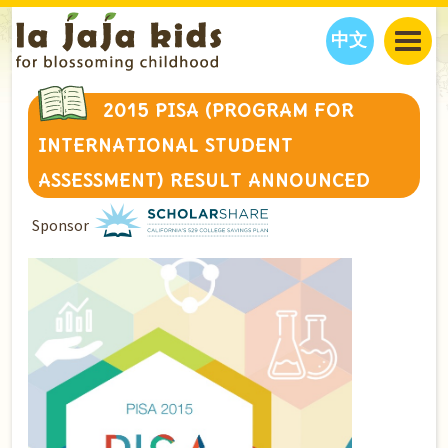
中文
JAJA’S WORLD
2015 PISA (PROGRAM FOR
CALENDAR
BLOG
INTERNATIONAL STUDENT
FAMILY WELLNESS
CLASSES
EVENTS
ASSESSMENT) RESULT ANNOUNCED
THINGS TO DO
INTERVIEWS
EDUCATION
Sponsor
JAJA’S PICKS
ABOUT
OUR STORY
S
H
O
P
N
O
W
CONTACT US
PARTNERS