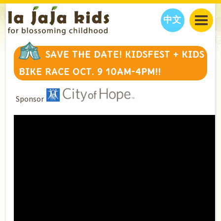
中文
JAJA’S WORLD
SAVE THE DATE! KIDSFEST + KIDS
CALENDAR
BLOG
BIKE RACE OCT. 9 10AM-4PM!!
FAMILY WELLNESS
CLASSES
EVENTS
THINGS TO DO
INTERVIEWS
EDUCATION
Sponsor
JAJA’S PICKS
ABOUT
OUR STORY
S
H
O
P
N
O
W
CONTACT US
PARTNERS