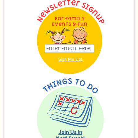
For Family
Events & Fun
Join Us In