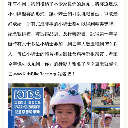
稍有不同，我們接納了不少家長們的意見，將賽道建成
小小障礙賽的形式，讓小騎士們可以挑戰自己，爭取最
好成績，所有完成賽事的小騎士都可以得到精美獎牌、
紀念號碼布、豐富禮品袋、及行善證書。記得第一年舉
辦時有六十多位小騎士參加，到去年人數激增到 350 多
人，每位小騎士的體育和回饋社會精神都很讚賞，希望
今年也可以見到『你』的身影！報名了嗎？還未就趕快
去
www.KidsBikeRace.org
報名吧！