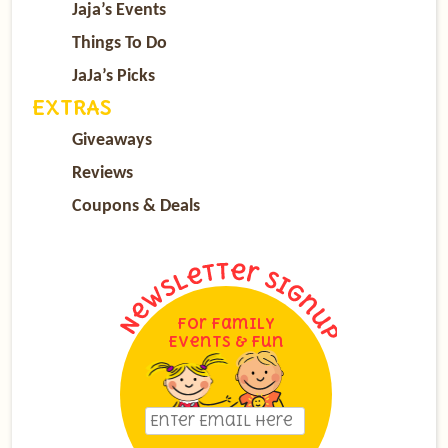
Jaja’s Events
Things To Do
JaJa’s Picks
EXTRAS
Giveaways
Reviews
Coupons & Deals
For Family
Events & Fun