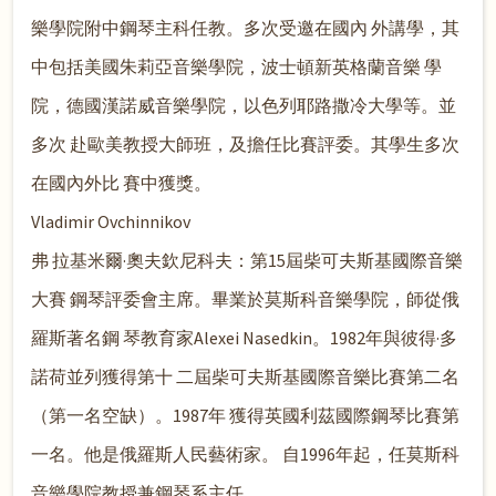
樂學院附中鋼琴主科任教。多次受邀在國內 外講學，其
中包括美國朱莉亞音樂學院，波士頓新英格蘭音樂 學
院，德國漢諾威音樂學院，以色列耶路撒冷大學等。並
多次 赴歐美教授大師班，及擔任比賽評委。其學生多次
在國內外比 賽中獲獎。
Vladimir Ovchinnikov
弗 拉基米爾·奧夫欽尼科夫：第15屆柴可夫斯基國際音樂
大賽 鋼琴評委會主席。畢業於莫斯科音樂學院，師從俄
羅斯著名鋼 琴教育家Alexei Nasedkin。1982年與彼得·多
諾荷並列獲得第十 二屆柴可夫斯基國際音樂比賽第二名
（第一名空缺）。1987年 獲得英國利茲國際鋼琴比賽第
一名。他是俄羅斯人民藝術家。 自1996年起，任莫斯科
音樂學院教授兼鋼琴系主任。