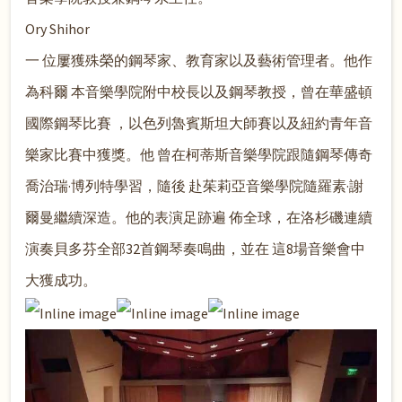
Ory Shihor
一 位屢獲殊榮的鋼琴家、教育家以及藝術管理者。他作
為科爾 本音樂學院附中校長以及鋼琴教授，曾在華盛頓
國際鋼琴比賽 ，以色列魯賓斯坦大師賽以及紐約青年音
樂家比賽中獲獎。他 曾在柯蒂斯音樂學院跟隨鋼琴傳奇
喬治瑞·博列特學習，隨後 赴茱莉亞音樂學院隨羅素·謝
爾曼繼續深造。他的表演足跡遍 佈全球，在洛杉磯連續
演奏貝多芬全部32首鋼琴奏鳴曲，並在 這8場音樂會中
大獲成功。