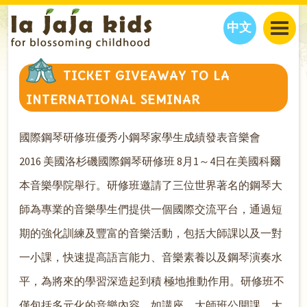
中文
JAJA’S WORLD
TICKET GIVEAWAY TO LA
CALENDAR
BLOG
INTERNATIONAL SEMINAR
FAMILY WELLNESS
CLASSES
EVENTS
THINGS TO DO
INTERVIEWS
EDUCATION
國際鋼琴研修班優秀小鋼琴家學生成績發表音樂會
JAJA’S PICKS
ABOUT
2016
美國洛杉磯國際鋼琴研修班
8
月
1
～
4
日在美國科爾
OUR STORY
S
H
O
P
N
O
W
本音樂學院舉行。研修班邀請了三位世界著名的鋼琴大
CONTACT US
師為專業的音樂學生們提供一個國際交流平
台，通過短
PARTNERS
期的強化訓練及豐富的音樂活動，包括大師課以及一對
一小課，快速提高語言能力、音樂素養以及鋼琴演奏水
平，為將來的學習深造起到
積
極地推動作用。研修班不
僅包括多元化的音樂內容，如講座、大師班公開課，大