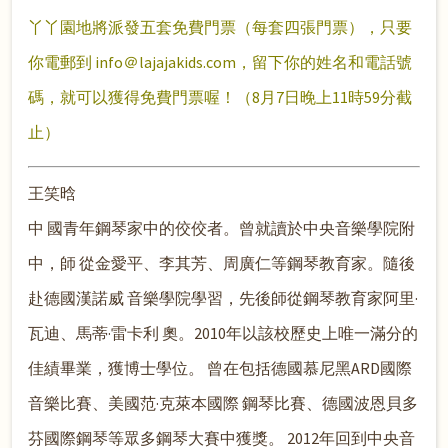
丫丫園地將派發五套免費門票（每套四張門票），只要
你電郵到 info＠lajajakids.com，留下你的姓名和電話號
碼，就可以獲得免費門票喔！（8月7日晚上11時59分截
止）
王笑晗
中 國青年鋼琴家中的佼佼者。曾就讀於中央音樂學院附
中，師 從金愛平、李其芳、周廣仁等鋼琴教育家。隨後
赴德國漢諾威 音樂學院學習，先後師從鋼琴教育家阿里·
瓦迪、馬蒂·雷卡利 奧。2010年以該校歷史上唯一滿分的
佳績畢業，獲博士學位。 曾在包括德國慕尼黑ARD國際
音樂比賽、美國范·克萊本國際 鋼琴比賽、德國波恩貝多
芬國際鋼琴等眾多鋼琴大賽中獲獎。 2012年回到中央音