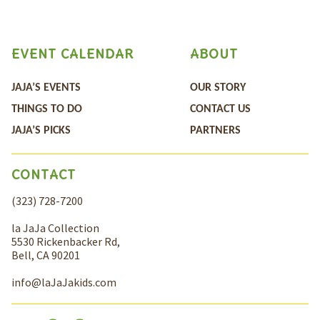
EVENT CALENDAR
ABOUT
JAJA’S EVENTS
OUR STORY
THINGS TO DO
CONTACT US
JAJA’S PICKS
PARTNERS
CONTACT
(323) 728-7200
la JaJa Collection
5530 Rickenbacker Rd,
Bell, CA 90201
info@laJaJakids.com