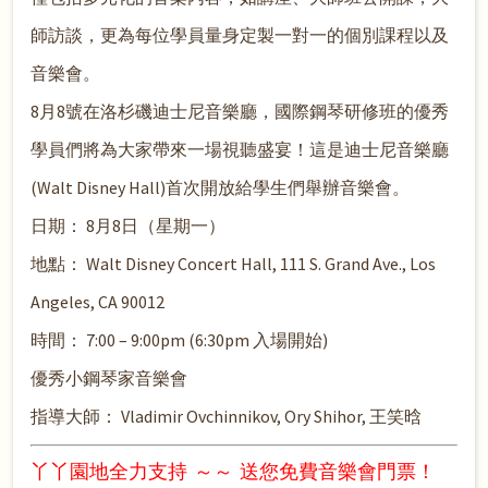
師訪談，更為每位學員量身定製一對一的個別課程以及
音樂會。
8
月
8
號在洛杉磯迪士尼音樂廳，國際鋼琴研修班的優秀
學員們將為大家帶來一場視聽盛宴！這是迪士尼音樂廳
(Walt Disney Hall)首次開放給學生們舉辦音樂會。
日期：
8
月
8
日（星期一）
地點：
Walt Disney Concert Hall, 111 S. Grand Ave., Los
Angeles, CA 90012
時間：
7:00 – 9:00pm (6:30pm
入場開始
)
優秀小鋼琴家音樂會
指導大師
：
Vladimir Ovchinnikov, Ory Shihor,
王笑晗
丫丫園地全力支持 ～～ 送您免費音樂會門票！