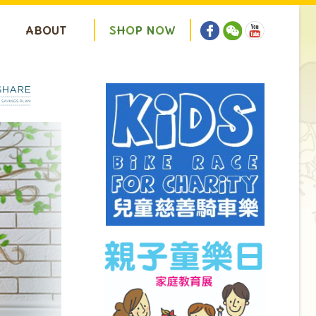
ABOUT
S
H
O
P
N
O
W