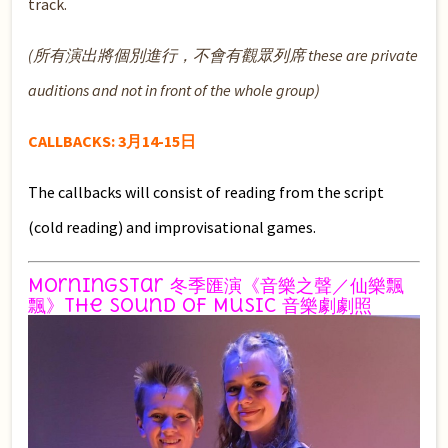
track.
(所有演出將個別進行，不會有觀眾列席 these are private
auditions and not in front of the whole group)
CALLBACKS:
3月14-15日
The callbacks will consist of reading from the script
(cold reading) and improvisational games.
MorningStar 冬季匯演《音樂之聲／仙樂飄
飄》The Sound of Music 音樂劇劇照