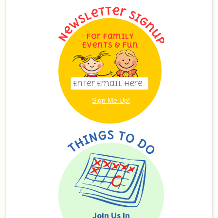
For Family
Events & Fun
Join Us In