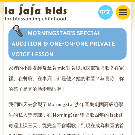
中文
JAJA’S WORLD
MORNINGSTAR’S SPECIAL
CALENDAR
BLOG
AUDITION & ONE-ON-ONE PRIVATE
FAMILY WELLNESS
CLASSES
EVENTS
VOICE LESSON
THINGS TO DO
INTERVIEWS
EDUCATION
家裡的小朋友經常拿著 mic 對著鏡頭或電視唱歌？在家
JAJA’S PICKS
ABOUT
OUR STORY
S
H
O
P
N
O
W
裡、在餐廳、在車廂，都是他／她的歌聲？恭喜你，你
CONTACT US
的孩子是真的熱愛唱歌喔！
PARTNERS
我們昨天去參觀了 MorningStar 少年音樂劇團高級組學
生的私人聲樂課，在 MorningStar 學唱歌四年的 Isabel
每週上課三天，從完全不會唱歌，到現在成為劇團的首