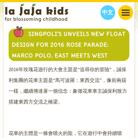
中文
JAJA’S WORLD
SINGPOLI’S UNVEILS NEW FLOAT
CALENDAR
BLOG
DESIGN FOR 2016 ROSE PARADE:
FAMILY WELLNESS
CLASSES
EVENTS
MARCO POLO, EAST MEETS WEST
THINGS TO DO
INTERVIEWS
EDUCATION
2016年玫瑰花遊行的大會主題是“追尋你的冒險”，誠保
JAJA’S PICKS
ABOUT
OUR STORY
S
H
O
P
N
O
W
利集團的花車主題是“馬可波羅：東西交流”，像前兩屆
CONTACT US
一樣，繼續傳達著一個信念：象徵花車車主誠保利致力
PARTNERS
搭建東西方交流之橋梁。
花車的主體是一條會噴火的龍，它在遊行中會持續噴