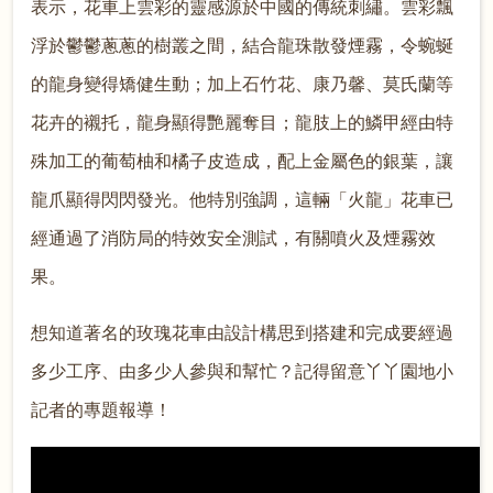
表示，花車上雲彩的靈感源於中國的傳統刺繡。雲彩飄
浮於鬱鬱蔥蔥的樹叢之間，結合龍珠散發煙霧，令蜿蜒
的龍身變得矯健生動；加上石竹花、康乃馨、莫氏蘭等
花卉的襯托，龍身顯得艷麗奪目；龍肢上的鱗甲經由特
殊加工的葡萄柚和橘子皮造成，配上金屬色的銀葉，讓
龍爪顯得閃閃發光。他特別強調，這輛「火龍」花車已
經通過了消防局的特效安全測試，有關噴火及煙霧效
果。
想知道著名的玫瑰花車由設計構思到搭建和完成要經過
多少工序、由多少人參與和幫忙？記得留意丫丫園地小
記者的專題報導！