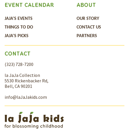
EVENT CALENDAR
ABOUT
JAJA’S EVENTS
OUR STORY
THINGS TO DO
CONTACT US
JAJA’S PICKS
PARTNERS
CONTACT
(323) 728-7200
la JaJa Collection
5530 Rickenbacker Rd,
Bell, CA 90201
info@laJaJakids.com