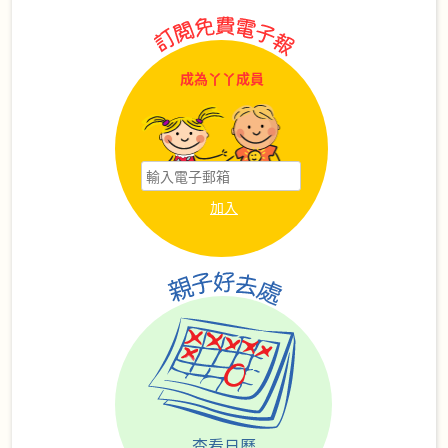
成為丫丫成員
查看日曆