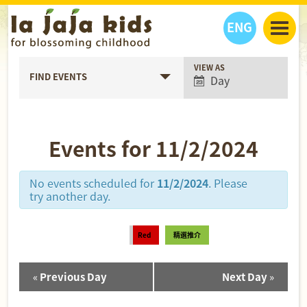
ENG
Event
VIEW AS
丫丫看天下
FIND EVENTS
Day
Views
丫丫部落格
親子日曆
Navigation
健康生活館
教學活動
丫丫活動
親子好去處
學習成長路
人物專題
Events for 11/2/2024
丫丫之選
關於我們
我們的故事
購
物
No events scheduled for
11/2/2024
. Please
聯絡
try another day.
丫丫夥伴 + 友情連接
Red
精選推介
«
Previous Day
Next Day
»
Day
Navigation