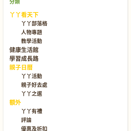
分類
丫丫看天下
丫丫部落格
人物專題
教學活動
健康生活館
學習成長路
親子日曆
丫丫活動
親子好去處
丫丫之選
额外
丫丫有禮
評論
優惠及折扣