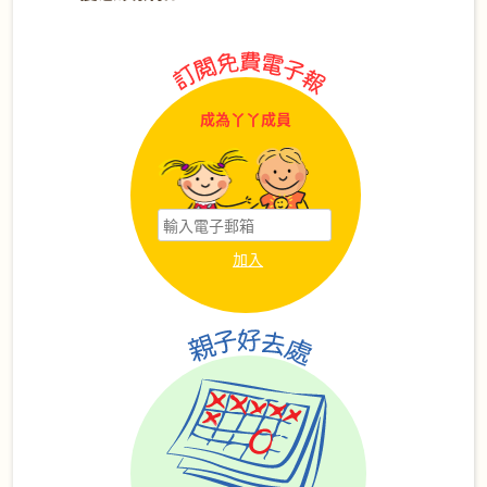
成為丫丫成員