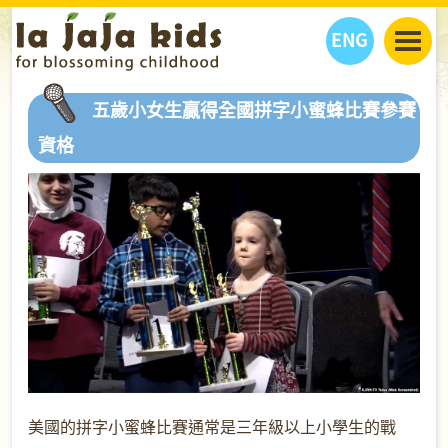
ENG
丫丫看天下
五歲小女生贏得全國拼字小蜜蜂比賽參賽
丫丫部落格
親子日曆
資格
健康生活館
教學活動
丫丫活動
親子好去處
學習成長路
人物專題
丫丫之選
關於我們
我們的故事
購
物
聯絡
丫丫夥伴 + 友情連接
美國的拼字小蜜蜂比賽通常是三年級以上小學生的戰