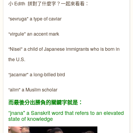
小 Edith 拼對了什麼字？一起來看看：
“sevruga" a type of caviar
“virgule" an accent mark
“Nisei" a child of Japanese immigrants who is born in
the U.S.
“jacamar" a long-billed bird
“alim" a Muslim scholar
而最後分出勝負的關鍵字就是：
“jnana" a Sanskrit word that refers to an elevated
state of knowledge