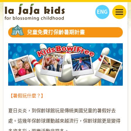
ENG
丫丫看天下
兒童免費打保齡暑期計畫
丫丫部落格
親子日曆
健康生活館
教學活動
丫丫活動
親子好去處
學習成長路
人物專題
丫丫之選
關於我們
我們的故事
購
物
聯絡
丫丫夥伴 + 友情連接
【暑假玩什麼？】
夏日炎炎，到保齡球館玩是傳統美國兒童的暑假好去
處。這幾年保齡球運動越來越流行，保齡球館更是變得
多姿多彩，遊樂活動非常多。