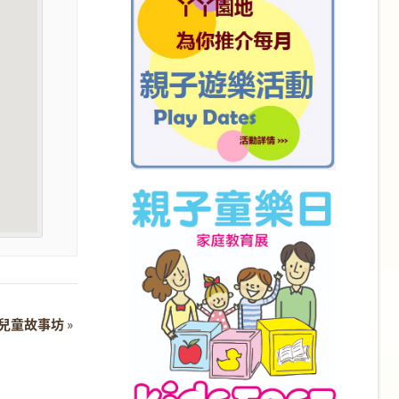
》週末兒童故事坊
»