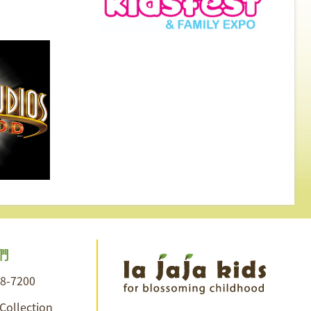
們
28-7200
 Collection