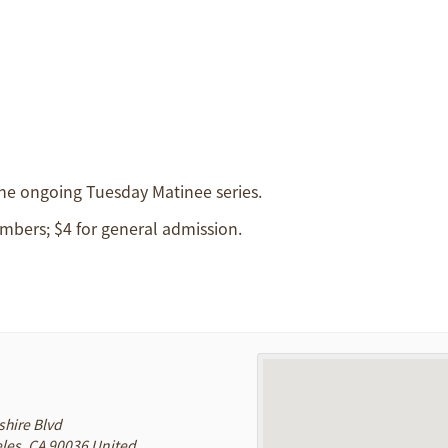
 the ongoing Tuesday Matinee series.
mbers; $4 for general admission.
shire Blvd
les
,
CA
90036
United