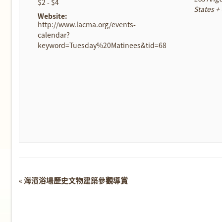
$2 - $4
States
+
Website:
http://www.lacma.org/events-
calendar?
keyword=Tuesday%20Matinees&tid=68
Event
«
海濱浴場歷史文物建築參觀導賞
Navigation