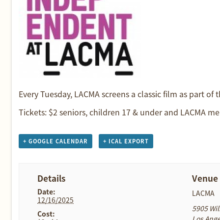
Every Tuesday, LACMA screens a classic film as part of
Tickets: $2 seniors, children 17 & under and LACMA me
+ GOOGLE CALENDAR
+ ICAL EXPORT
Details
Venue
Date:
LACMA
12/16/2025
5905 Wil
Cost:
Los Ange