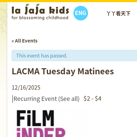
ENG
丫丫看天下
« All Events
This event has passed.
LACMA Tuesday Matinees
12/16/2025
|
$2 - $4
Recurring Event
(See all)