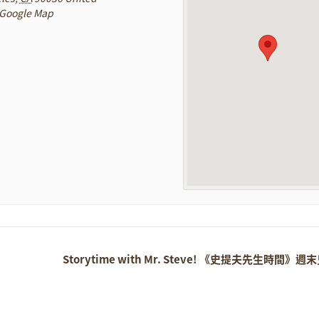
 Google Map
Storytime with Mr. Steve! 《史提夫先生時間