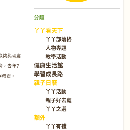
分類
丫丫看天下
丫丫部落格
人物專題
界能夠與現實
教學活動
健康生活館
廣，去年7
學習成長路
上捉精靈。
親子日曆
丫丫活動
親子好去處
丫丫之選
额外
丫丫有禮