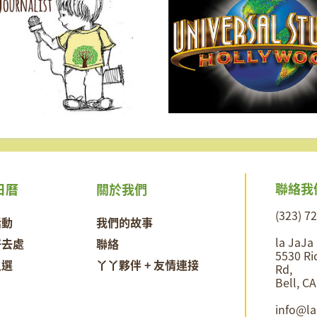
聯絡我
日曆
關於我們
(323) 7
活動
我們的故事
la JaJa
好去處
聯絡
5530 Ri
之選
丫丫夥伴 + 友情連接
Rd,
Bell, C
info@l