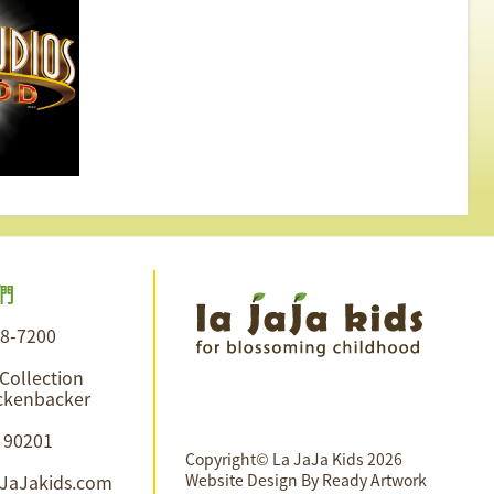
們
28-7200
 Collection
ckenbacker
A 90201
Copyright© La JaJa Kids 2026
aJaJakids.com
Website Design By
Ready Artwork