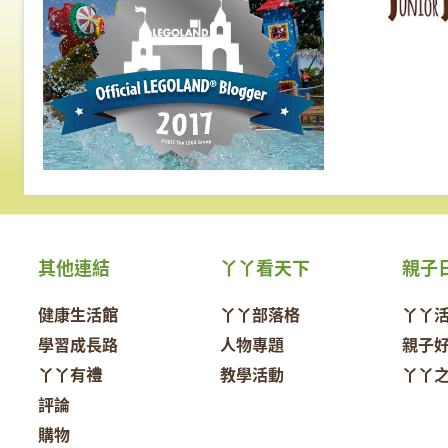
其他連結
丫丫看天下
親子
健康生活館
丫丫部落格
丫丫
學習成長路
人物專題
親子
丫丫有禮
教學活動
丫丫
評論
購物