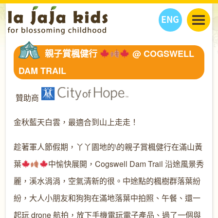
ENG
丫丫看天下
親子賞楓健行
@ COGSWELL
丫丫部落格
親子日曆
DAM TRAIL
健康生活館
教學活動
丫丫活動
親子好去處
學習成長路
人物專題
贊助商
丫丫之選
關於我們
金秋藍天白雲，最適合到山上走走！
我們的故事
購
物
聯絡
趁著軍人節假期，丫丫園地的\的親子賞楓健行在滿山黃
丫丫夥伴 + 友情連接
葉
中愉快展開，Cogswell Dam Trail 沿途風景秀
麗，溪水涓涓，空氣清新的很。中途點的楓樹群落葉紛
紛，大人小朋友和狗狗在滿地落葉中拍照、午餐、還一
起玩 drone 航拍，放下手機電玩電子產品、過了一個與