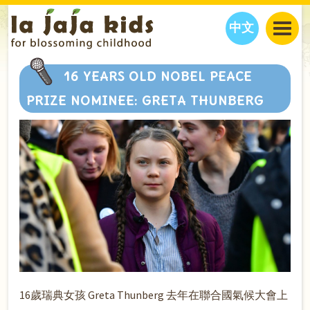
中文
JAJA’S WORLD
16 YEARS OLD NOBEL PEACE
CALENDAR
BLOG
PRIZE NOMINEE: GRETA THUNBERG
FAMILY WELLNESS
CLASSES
EVENTS
THINGS TO DO
INTERVIEWS
EDUCATION
JAJA’S PICKS
ABOUT
OUR STORY
S
H
O
P
N
O
W
CONTACT US
PARTNERS
16歲瑞典女孩 Greta Thunberg 去年在聯合國氣候大會上