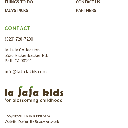
THINGS TO DO
CONTACT US
JAJA’S PICKS
PARTNERS
CONTACT
(323) 728-7200
la JaJa Collection
5530 Rickenbacker Rd,
Bell, CA 90201
info@laJaJakids.com
Copyright© La JaJa Kids 2026
Website Design By
Ready Artwork