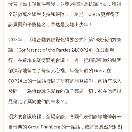
發言呼籲正視氣候轉變，並發起罷課及抗議行動，獲得
全球數萬名學生支持和跟隨，上星期，Greta 更獲得了
諾貝爾和平獎提名，果然是英雄出少年！
2018年，《聯合國氣候變化綱要公約》第24次締約方會
議 （Conference of the Parties 24,COP24）在波蘭舉
行。在這場充滿博弈的會議上，有一把稍顯稚嫩的聲音
卻深深地留在了每個人心裡。年僅15歲的 Greta 在
COP24 上的一席話撥開了所有的利益紛爭，向所有成人
發問：「為何你說你愛你的孩子高於一切，卻在他們眼
見偷走了屬於他們的未來？」
碩大的會議廳裡，全場寂靜。各國代表們靜靜地聽著來
自瑞典的 Greta Thunberg 的一席話，或許會忽然想起對