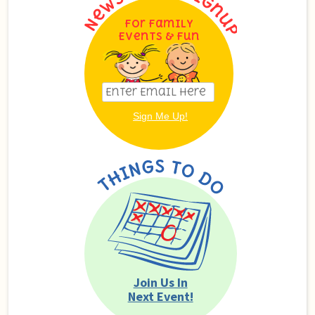
For Family
Events & Fun
Join Us In
Next Event!