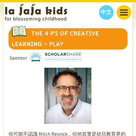
中文
JAJA’S WORLD
THE 4 P’S OF CREATIVE
CALENDAR
BLOG
LEARNING – PLAY
FAMILY WELLNESS
CLASSES
EVENTS
Sponsor
THINGS TO DO
INTERVIEWS
EDUCATION
JAJA’S PICKS
ABOUT
OUR STORY
S
H
O
P
N
O
W
CONTACT US
PARTNERS
你可能不認識 Mitch Resnick，但他其實是幼兒教育界的