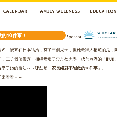
CALENDAR
FAMILY WELLNESS
EDUCATION
的10件事！
Sponsor
齊名，後來在日本結婚，有了三個兒子，但她最讓人稱道的是，
子，三子個個優秀，相繼考進了史丹福大學，成為媽媽的「師弟
分享了她的看法～～哪些是「
家長絕對不能做的10件事
」。
起來看看～～