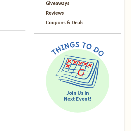
Giveaways
Reviews
Coupons & Deals
Join Us In
Next Event!