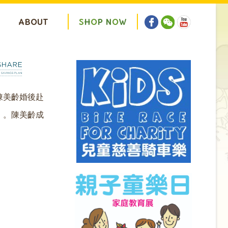
ABOUT
S
H
O
P
N
O
W
陳美齡婚後赴
」。陳美齡成