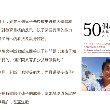
博士，她在三個兒子先後被史丹福大學錄取
、對教育目標的反思、孩子需要具備的能力、
出了自己的看法及親身體驗。
掉爐火中斷做飯先回答孩子的問題；讓孩子知
不變的。但試問又有多少父母做得到？
意見、判斷、應變等能力，而且還要令孩子打
意長時間陪伴孩子的成長，當她發現原來誤解
示嘉許，甚至道歉！