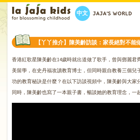
中文
JAJA’S WORLD
【丫丫推介】陳美齡訪談：家長絕對不能做
香港紅歌星陳美齡在14歲時就出道做了歌手，曾與鄧麗君
美留學，在史丹福攻讀教育博士，但同時親自教養三個兒
功的教育秘訣是什麼？在以下訪談視頻中，陳美齡與大家
同時，陳美齡也寫了一本親子書，暢談她的教育理念，一