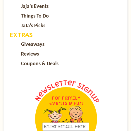
Jaja’s Events
Things To Do
JaJa’s Picks
EXTRAS
Giveaways
Reviews
Coupons & Deals
For Family
Events & Fun