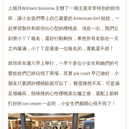
上個月William Sonoma 主辦了一個主題非常特別的烘培
班，讓小女孩們帶上自己最愛的 American Girl 娃娃，一
起學習製作和烘培出心型的櫻桃派。消息一出，我們立
刻替小丫丫報名，還好行動夠快，果然所有名額在一天
之內爆滿，小丫丫是最後一位報名的，運氣還不錯！
烘培班在週六早上舉行，一早十多位小女生和她們的可
愛娃娃們已經佔領了商場，其實 pie crust 早已做好，小
朋友只要調好櫻桃餡就可以了， 難度雖然不高，可是滿
足感極高，熱辣辣的心性櫻桃派出爐之後，還配上新鮮
打好的 ice cream 一起吃，小女生們都開心得不得了！