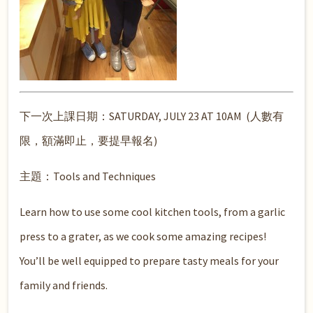
下一次上課日期：SATURDAY, JULY 23 AT 10AM (人數有
限，額滿即止，要提早報名)
主題：Tools and Techniques
Learn how to use some cool kitchen tools, from a garlic
press to a grater, as we cook some amazing recipes!
You’ll be well equipped to prepare tasty meals for your
family and friends.