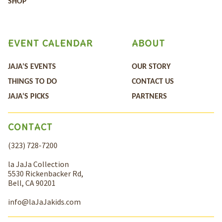
SHOP
EVENT CALENDAR
ABOUT
JAJA’S EVENTS
OUR STORY
THINGS TO DO
CONTACT US
JAJA’S PICKS
PARTNERS
CONTACT
(323) 728-7200
la JaJa Collection
5530 Rickenbacker Rd,
Bell, CA 90201
info@laJaJakids.com