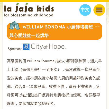
中文
JAJA’S WORLD
WILLIAM SONOMA 小廚師培養班 ~~
CALENDAR
BLOG
與心愛娃娃一起烘培
FAMILY WELLNESS
CLASSES
EVENTS
THINGS TO DO
INTERVIEWS
EDUCATION
Sponsor
JAJA’S PICKS
ABOUT
高級廚具店 William Sonoma 推出小廚師訓練班，週六早
OUR STORY
S
H
O
P
N
O
W
上上課（每個月舉行一至兩次），每次教導一樣兒童至
CONTACT US
愛的美食，讓小朋友從小培養入廚的興趣和對美食的認
PARTNERS
識。適合 8－13 歲兒童。收費不貴，還有小禮物送，父
母更可以在活動當日獲得特別購物折扣優惠。名額很早
爆滿，要參加就要預約報名。