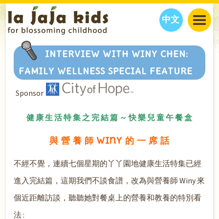
中文
JAJA’S WORLD
INTERVIEW WITH WINY CHEN:
CALENDAR
BLOG
FAMILY WELLNESS SPECIAL FEATURE
FAMILY WELLNESS
CLASSES
EVENTS
Sponsor
THINGS TO DO
INTERVIEWS
EDUCATION
JAJA’S PICKS
ABOUT
健 康 生 活 特 集 之 完 結 篇 ～ 快 樂 兒 童 午 餐 盒
OUR STORY
S
H
O
P
N
O
W
與 營 養 師 Winy 的 一 席 話
CONTACT US
PARTNERS
不經不覺，連續七個星期的丫丫園地健康生活特集已經
進入完結篇，這期我們不談食譜，改為與營養師 Winy 來
個近距離訪談，聽聽她對餐桌上的營養和教養的特別看
法 :