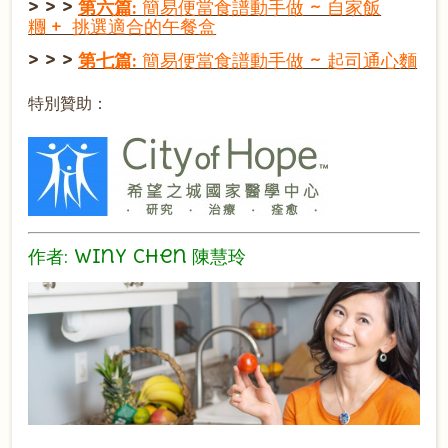
> > >
第六篇:
簡易便當食譜動手做 ~ 自家飯
糰 + 挑選適合的午餐盒
> > >
第七篇:
簡易便當食譜動手做 ~ 起司通心麵
特別贊助：
作者: Winy Chen 陳慧玲