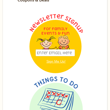
Coupons & Deals
For Family
Events & Fun