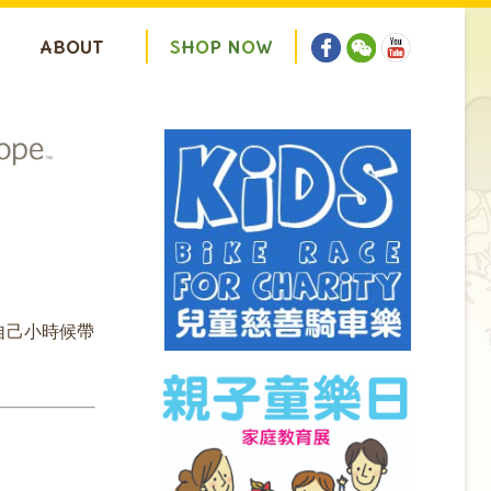
ABOUT
S
H
O
P
N
O
W
自己小時候帶