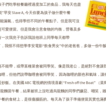
孩子們吃學校餐廳裡過度加工的食品，我每天也盡
 Slave A, 今天你要為孩子做什麼午餐
不能漏氣，也得學些不同的午餐點子。但是我可沒
超可愛便當。但是我會注意食物的均衡，營養及多
有一次我皃子告訴我說他班上同學每天都帶
快受不了，我恨不得想學李安電影“飲食男女”中的老爸爸，多做一份午
萬不能帶，或帶某種菜會被同學笑。像是我老公，是絕對不會讓
哩，但他們說帶咖哩會被同學笑， 因為咖哩的顏色和氣味，讓
 ABC 電視網的情境喜劇 “Fresh off the Boat” （
的炒烏龍麵當午餐，結果被班上沒吃過烏龍麵的同學們嫌惡、嘲笑，
午餐的食材上，是很傷腦筋的。每天為了孩子準備便當其實也滿