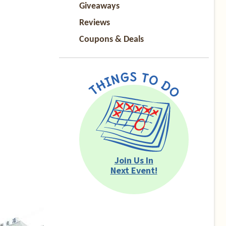
Giveaways
Reviews
Coupons & Deals
Join Us In
Next Event!