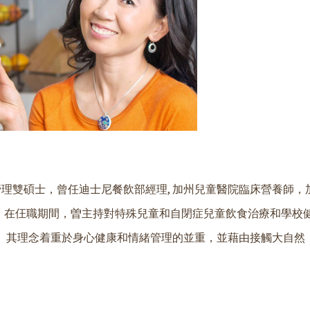
管理雙碩士，曾任迪士尼餐飲部經理, 加州兒童醫院臨床營養師，
。在仼職期間，曽主持對特殊兒童和自閉症兒童飲食治療和學校
g 教師資格。其理念着重於身心健康和情緒管理的並重，並藉由接觸大自