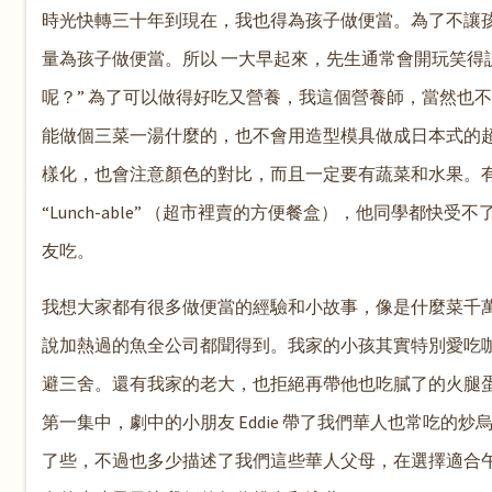
時光快轉三十年到現在，我也得為孩子做便當。為了不讓
量為孩子做便當。所以 一大早起來，先生通常會開玩笑得説”早安
呢？” 為了可以做得好吃又營養，我這個營養師，當然也
能做個三菜一湯什麼的，也不會用造型模具做成日本式的
樣化，也會注意顏色的對比，而且一定要有蔬菜和水果。
“Lunch-able” （超市裡賣的方便餐盒），他同學都
友吃。
我想大家都有很多做便當的經驗和小故事，像是什麼菜千
說加熱過的魚全公司都聞得到。我家的小孩其實特別愛吃咖
避三舍。還有我家的老大，也拒絕再帶他也吃膩了的火腿蛋炒飯。在美國
第一集中，劇中的小朋友 Eddie 帶了我們華人也常吃
了些，不過也多少描述了我們這些華人父母，在選擇適合