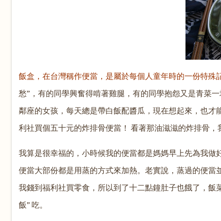
飯盒，在台灣稱作便當，是屬於每個人童年時的一份特殊
愁”，有的同學興奮得啃著雞腿，有的同學抱怨又是青菜
鄰座的女孩，每天總是帶白飯配醬瓜，現在想起來，也才
利社買個五十元的炸排骨便當！ 看著那油滋滋的炸排骨，
我算是很幸福的，小時候我的便當都是媽媽早上先為我做
便當大部份都是用蒸的方式來加熱。老實說，蒸過的便當
我錢到福利社買零食，所以到了十二點鐘肚子也餓了，飯
飯” 吃。