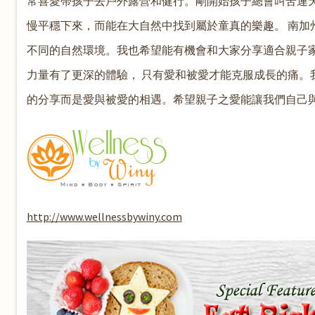
常喜愛帶孩子去戶外露營和健行。剛開始孩子總會叫苦連
慢平穩下來，而能在大自然中找到屬於童真的樂趣。 南加
不同的自然環境。我也希望能有機會和大家分享適合親子家
力量有了更深的體驗， 只有愛和被愛才能克服成長的痛。
的分享而是愛與被愛的相遇。希望親子之愛能讓我們自己
http://www.wellnessbywiny.com