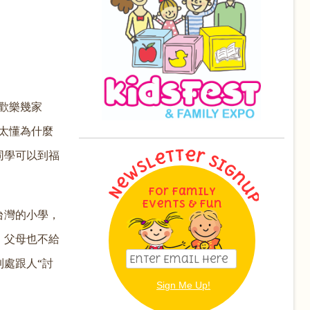
歡樂幾家
太懂為什麼
同學可以到福
For Family
Events & Fun
台灣的小學，
，父母也不給
處跟人“討