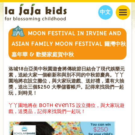
中文
JAJA’S WORLD
MOON FESTIVAL IN IRVINE AND
CALENDAR
BLOG
ASIAN FAMILY MOON FESTIVAL 爾灣中秋
FAMILY WELLNESS
CLASSES
EVENTS
嘉年華 & 歡樂家庭賀中秋
THINGS TO DO
INTERVIEWS
EDUCATION
JAJA’S PICKS
ABOUT
洛城18台亞美中秋園遊會將傳統節日結合了現代娛樂元
素，送給大家一個嶄新和與別不同的中秋節慶典。丫丫
OUR STORY
S
H
O
P
N
O
W
園地將在設立攤位，與大家玩遊戲、送好禮，還有大抽
獎，送出三個$250 大學儲蓄帳戶。記得來找我們一起
CONTACT US
玩，到時見！
PARTNERS
丫丫園地將在 both events 設立攤位，與大家玩遊
戲，送獎品，記得來找我們一起玩！