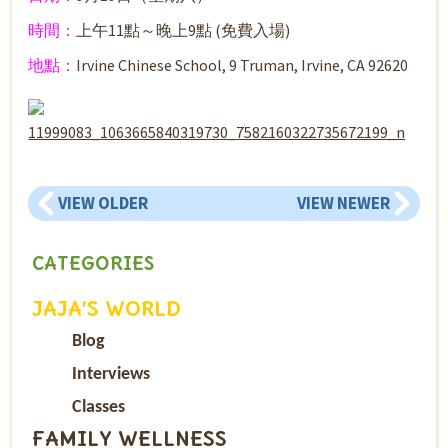
時間：
上午11點～晚上9點 (免費入場)
地點：
Irvine Chinese School, 9 Truman, Irvine, CA 92620
VIEW OLDER
VIEW NEWER
CATEGORIES
JAJA’S WORLD
Blog
Interviews
Classes
FAMILY WELLNESS