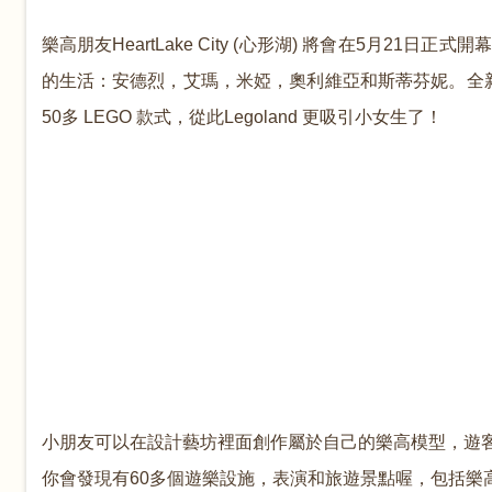
樂高朋友
HeartLake City (
心形湖)
將會在
5
月
21
日正式開幕，
的生活：安德烈，艾瑪，米婭，奧利維亞和斯蒂芬妮。全
50
多
LEGO
款式，從此
Legoland
更吸引小女生了！
小朋友可以在設計藝坊裡面創作屬於自己的樂高模型，遊
你會發現有
60
多個遊樂設施，表演和旅遊景點喔，包括樂