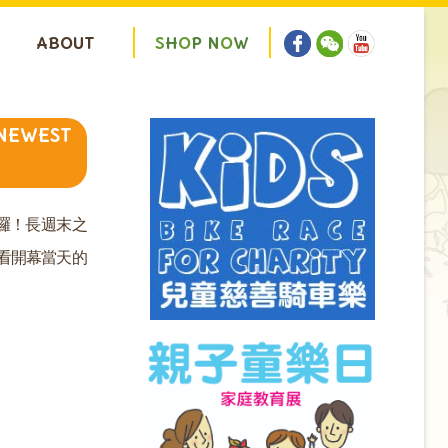
ABOUT
S
H
O
P
N
O
W
 NEWEST
囉！長週末之
看開幕當天的