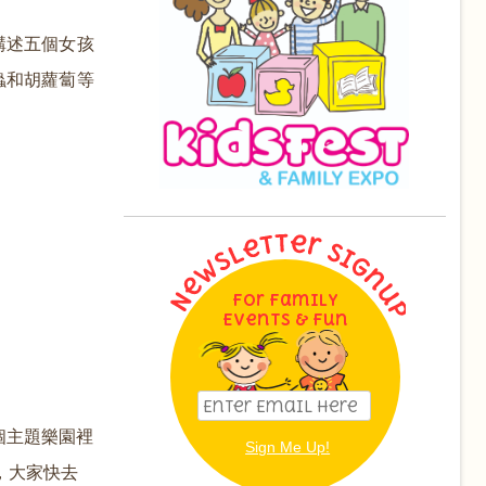
講述五個女孩
蟲和胡蘿蔔等
For Family
Events & Fun
個主題樂園裡
，大家快去