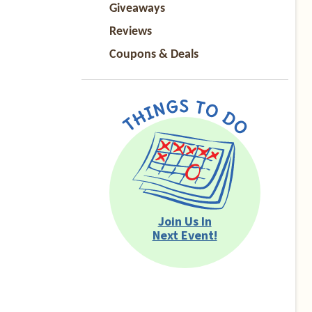
Giveaways
Reviews
Coupons & Deals
Join Us In
Next Event!