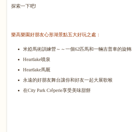
探索一下吧
!
樂高樂園好朋友心形湖景點五大好玩之處：
米婭馬術訓練營～～一個
62
匹馬和一輛吉普車的旋轉
Heartlake
噴泉
Heartlake
馬厩
永遠的好朋友舞台讓你和好友一起大展歌喉
在
City Park Crêperie
享受美味甜餅