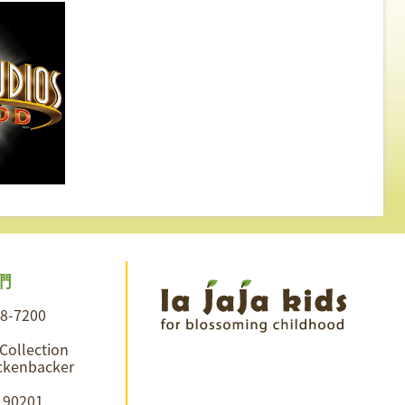
們
28-7200
 Collection
ckenbacker
A 90201