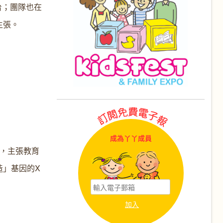
台；團隊也在
主張。
成為丫丫成員
cy，主張教育
造」基因的X