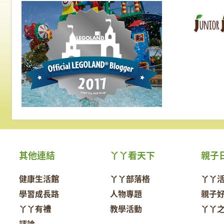
其他連結
丫丫看天下
親子
健康生活館
丫丫部落格
丫丫
學習成長路
人物專題
親子
丫丫有禮
教學活動
丫丫
評論