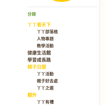
分類
丫丫看天下
丫丫部落格
人物專題
教學活動
健康生活館
學習成長路
親子日曆
丫丫活動
親子好去處
丫丫之選
额外
丫丫有禮