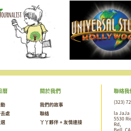
聯絡我
日曆
關於我們
(323) 7
活動
我們的故事
la JaJa
好去處
聯絡
5530 Ri
之選
丫丫夥伴 + 友情連接
Rd,
Bell, C