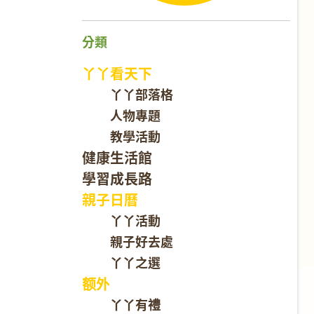
分類
丫丫看天下
丫丫部落格
人物專題
教學活動
健康生活館
學習成長路
親子日曆
丫丫活動
親子好去處
丫丫之選
额外
丫丫有禮