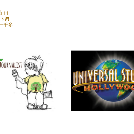
 11
 下週
，一千多
中式造
將點亮
，活動現
、皮影
、剪
式美
具推砌
象，造
日夜晚
裡的所
的彩燈
國自貢
今，自
燈技藝
彩燈都
造絲包
D 燈
色液體