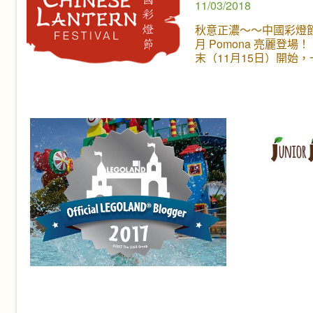
11/03/2018
秋意正濃～～中國彩燈節
月 Pomona 亮麗登場！
末（11月15日）開始
個造型栩栩如生的手工
型彩燈，每個彩燈都是
洛城 Pomona 的夜晚
場還有精彩的功夫表演
戲、傳統手工藝如拉糖
紙、捏麵人、刺繡、中
食，還有由三千多個廚
而成的四座現代陶瓷大
型非常吸睛，絕對是秋
打卡拍照的好去處！ 這
有彩燈都出自中國自貢
大師之手。自古以來中
的燈會都非常有名，如
貢的彩燈藝人將傳統彩
與現代工藝結合，所有
由鋼架框製成，再以人
成「皮膚」，裡面由 LE
照亮，再以裝滿各種彩