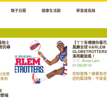
親子日曆
健康生活館
學習成長路
看迪士
【丫丫有禮請你看花
奇的尋
風靡全球 HARLEM
GLOBETROTTER
演再颳旋風！
作者:
Anne Lam
01/26/2019
你知道嗎？被譽為世
y 《米奇
迎的藍球隊，不是金
月來到
不是克里夫蘭騎士，
了大熱
哈林籃球隊 ! 想知
獸、小
到
打敗眾多NBA 球隊
y
燈節璀
譽，那麼就趕緊去一
吧！
The