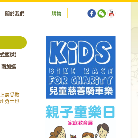
關於我們
購
物
式籃球】
S 南加巡
上最受歡
州勇士也
而是美國
道他們是如
榮獲這美
探究竟