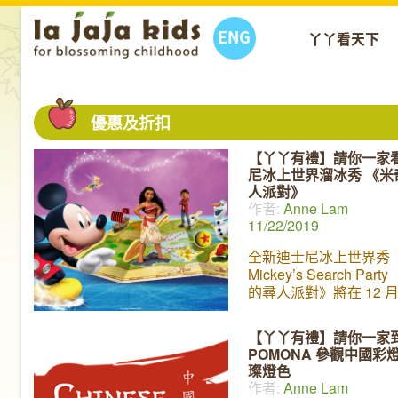
ENG
丫丫看天下
優惠及折扣
【丫丫有禮】請你一家
尼冰上世界溜冰秀 《米
人派對》
作者:
Anne Lam
11/22/2019
全新迪士尼冰上世界秀
Mickey’s Search Part
的尋人派對》將在 12 
LA 和小朋友見面，除
的 Moana、美女與野
【丫丫有禮】請你一家
美人魚、魔雪奇緣、To
POMONA 參觀中國彩
璨燈色
作者:
Anne Lam