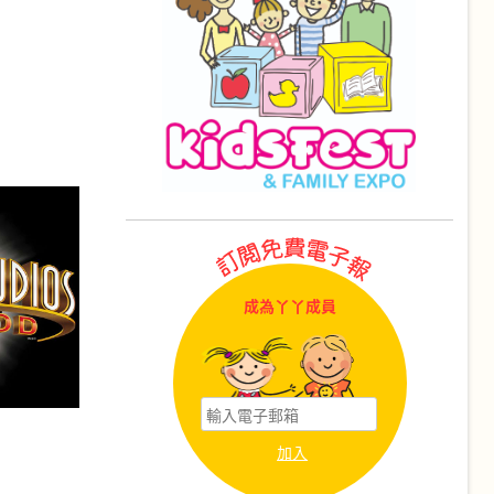
成為丫丫成員