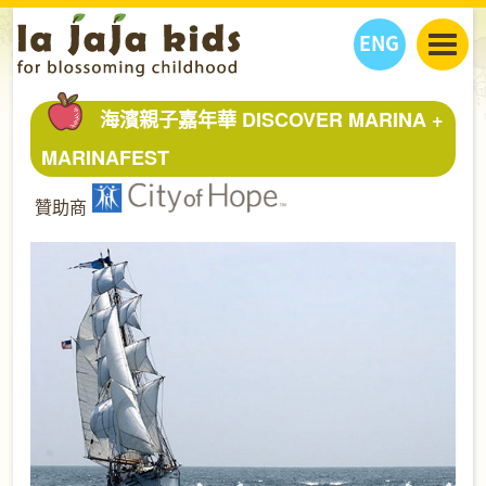
ENG
丫丫看天下
海濱親子嘉年華 DISCOVER MARINA +
丫丫部落格
親子日曆
MARINAFEST
健康生活館
教學活動
丫丫活動
贊助商
親子好去處
學習成長路
人物專題
丫丫之選
關於我們
我們的故事
購
物
聯絡
丫丫夥伴 + 友情連接