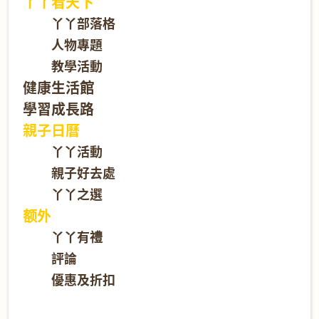
丫丫看天下
丫丫部落格
人物專題
教學活動
健康生活館
學習成長路
親子日曆
丫丫活動
親子好去處
丫丫之選
额外
丫丫有禮
評論
優惠及折扣