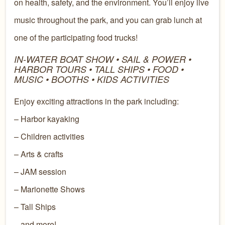
on health, safety, and the environment. You’ll enjoy live
music throughout the park, and you can grab lunch at
one of the participating food trucks!
IN-WATER BOAT SHOW • SAIL & POWER •
HARBOR TOURS • TALL SHIPS • FOOD •
MUSIC • BOOTHS • KIDS ACTIVITIES
Enjoy exciting attractions in the park including:
– Harbor kayaking
– Children activities
– Arts & crafts
– JAM session
– Marionette Shows
– Tall Ships
– and more!