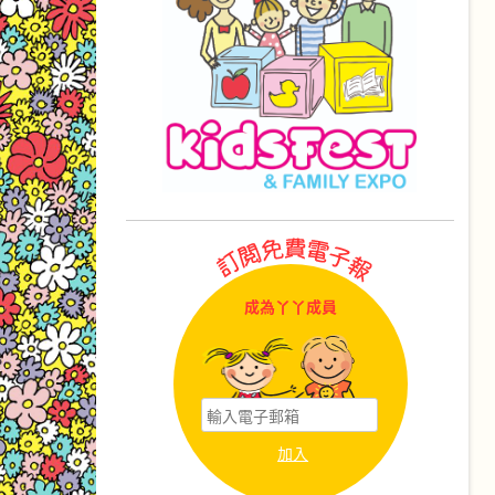
成為丫丫成員