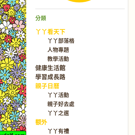
分類
丫丫看天下
丫丫部落格
人物專題
教學活動
健康生活館
學習成長路
親子日曆
丫丫活動
親子好去處
丫丫之選
额外
丫丫有禮