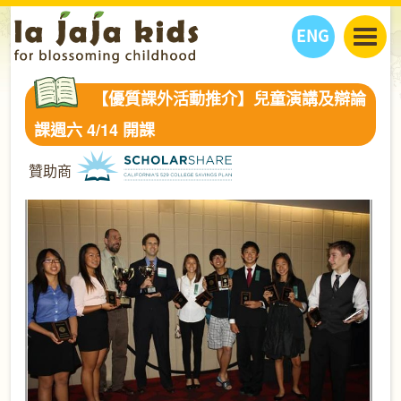
ENG
丫丫看天下
【優質課外活動推介】兒童演講及辯論
丫丫部落格
親子日曆
課週六 4/14 開課
健康生活館
教學活動
丫丫活動
贊助商
親子好去處
學習成長路
人物專題
丫丫之選
關於我們
我們的故事
購
物
聯絡
丫丫夥伴 + 友情連接