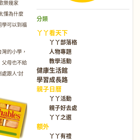
歡樂幾家
太懂為什麼
分類
同學可以到福
丫丫看天下
丫丫部落格
人物專題
台灣的小學，
教學活動
，父母也不給
健康生活館
處跟人“討
學習成長路
親子日曆
丫丫活動
親子好去處
丫丫之選
额外
丫丫有禮