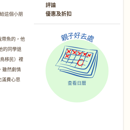
評論
優惠及折扣
飯給這個小朋
我帶魚的，他
他的同學退
（菜鳥移民）裡
，雖然劇情
也滿費心思
查看日曆