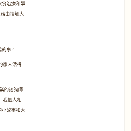
飲食治療和學
並藉由接觸大
趣的事。
的家人活得
業的諮詢師
 我個人相
的小故事和大