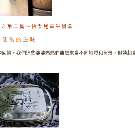
 之 第 二 篇 ～ 快 樂 兒 童 午 餐 盒
便 當 的 滋 味
的回憶。我們這些婆婆媽媽們雖然來自不同地域和背景，但談起