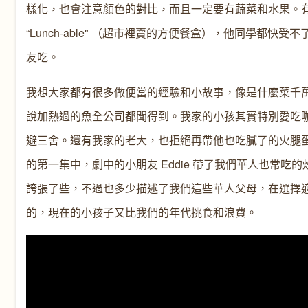
樣化，也會注意顏色的對比，而且一定要有蔬菜和水果。
“Lunch-able" （超市裡賣的方便餐盒），他同學都
友吃。
我想大家都有很多做便當的經驗和小故事，像是什麼菜千
說加熱過的魚全公司都聞得到。我家的小孩其實特別愛吃
避三舍。還有我家的老大，也拒絕再帶他也吃膩了的火腿蛋炒飯。在美國
的第一集中，劇中的小朋友 Eddie 帶了我們華人也常
誇張了些，不過也多少描述了我們這些華人父母，在選擇
的，現在的小孩子又比我們的年代挑食和浪費。