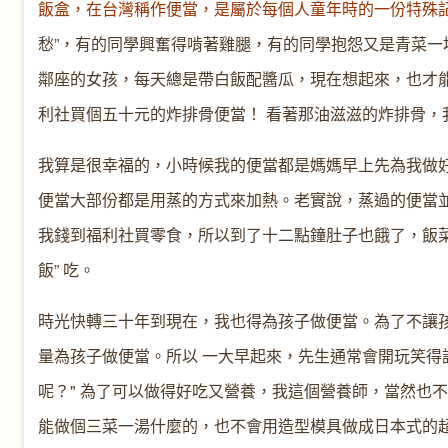
飯盒，在台灣稱作便當，是屬於每個人童年時的一份特殊
愁”，有的同學興奮得啃著雞腿，有的同學抱怨又是青菜
鄰座的女孩，每天總是帶白飯配醬瓜，現在想起來，也才
利社買個五十元的炸排骨便當！ 看著那油滋滋的炸排骨，
我算是很幸福的，小時候我的便當都是媽媽早上先為我做
便當大部份都是用蒸的方式來加熱。老實說，蒸過的便當
我錢到福利社買零食，所以到了十二點鐘肚子也餓了，飯
飯” 吃。
時光快轉三十年到現在，我也得為孩子做便當。為了不讓
量為孩子做便當。所以 一大早起來，先生通常會開玩笑得説 “早
呢？" 為了可以做得好吃又營養，我這個營養師，當然也
能做個三菜一湯什麼的，也不會用造型模具做成日本式的