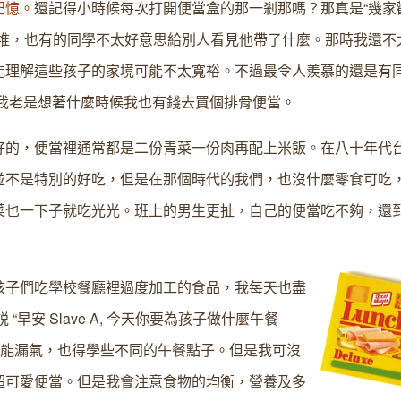
記憶。
還記得小時候每次打開便當盒的那一剎那嗎？那真是“幾家
一堆，也有的同學不太好意思給別人看見他帶了什麼。那時我還不
能理解這些孩子的家境可能不太寬裕。不過最令人羨慕的還是有
我老是想著什麼時候我也有錢去買個排骨便當。
好的，便當裡通常都是二份青菜一份肉再配上米飯。在八十年代
並不是特別的好吃，但是在那個時代的我們，也沒什麼零食可吃
菜也一下子就吃光光。班上的男生更扯，自己的便當吃不夠，還到
孩子們吃學校餐廳裡過度加工的食品，我每天也盡
安 Slave A, 今天你要為孩子做什麼午餐
不能漏氣，也得學些不同的午餐點子。但是我可沒
超可愛便當。但是我會注意食物的均衡，營養及多