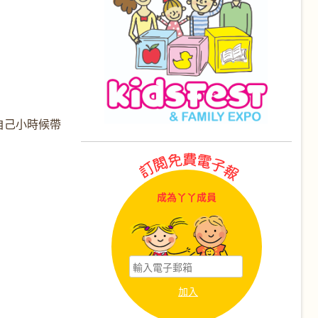
自己小時候帶
成為丫丫成員