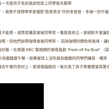
有一次我皃子告訴我說他班上同學每天都帶
快受不了，我恨不得想學李安電影“飲食男女”中的老爸爸，多做一份午
萬不能帶，或帶某種菜會被同學笑。像是我老公，是絕對不會讓
咖哩，但他們說帶咖哩會被同學笑， 因為咖哩的顏色和氣味，讓
 ABC 電視網的情境喜劇 “Fresh off the Boat" 
吃的炒烏龍麵當午餐，結果被班上沒吃過烏龍麵的同學們嫌惡、嘲笑
適合午餐的食材上，是很傷腦筋的。每天為了孩子準備便當其實