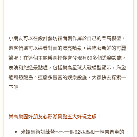
小朋友可以在設計藝坊裡面創作屬於自己的樂高模型，
遊客們還可以邊看對面的漂亮噴泉，邊吃著新鮮的可麗
餅喔！在這個主題樂園裡你會發現有
60
多個遊樂設施，
表演和旅遊景點喔，包括樂高星球大戰模型顯示，海盜
船和恐龍島。這麼多豐富的娛樂設施，大家快去探索一
下吧
!
樂高樂園好朋友心形湖景點五大好玩之處：
米婭馬術訓練營～～一個
62
匹馬和一輛吉普車的