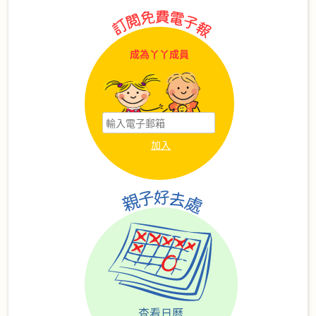
成為丫丫成員
查看日曆