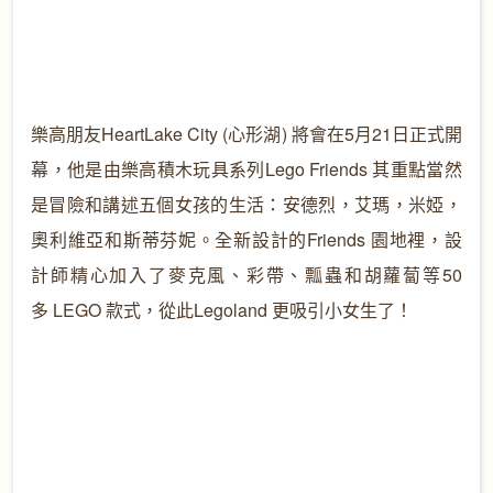
樂高朋友
HeartLake City (
心形湖)
將會在
5
月
21
日正式開
幕，他是由樂高積木玩具系列Lego Friends
其重點當然
是冒險和講述五個女孩的生活：安德烈，艾瑪，米婭，
奧利維亞和斯蒂芬妮。全新設計的
Friends
園地裡，設
計師精心加入了麥克風、彩帶、瓢蟲和胡蘿蔔等
50
多
LEGO
款式，從此
Legoland
更吸引小女生了！