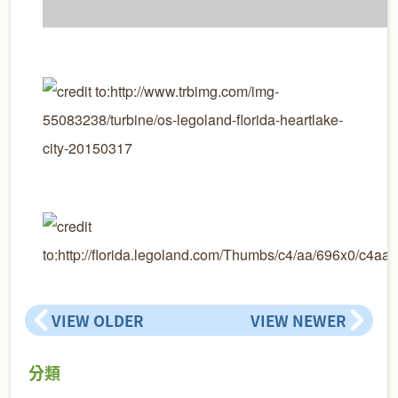
VIEW OLDER
VIEW NEWER
分類