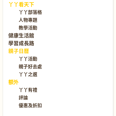
丫丫看天下
丫丫部落格
人物專題
教學活動
健康生活館
學習成長路
親子日曆
丫丫活動
親子好去處
丫丫之選
额外
丫丫有禮
評論
優惠及折扣