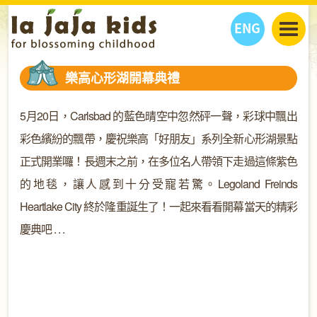
ENG
丫丫看天下
樂高心形湖開幕典禮
丫丫部落格
親子日曆
健康生活館
教學活動
丫丫活動
5
月
20
日，
Carlsbad
的藍色晴空中忽然砰一聲，彩球中飄出
親子好去處
學習成長路
人物專題
彩色繽紛的飄帶，慶祝樂高「好朋友」系列全新心形湖景點
丫丫之選
關於我們
正式開業囉！長週末之前，在多位名人帶領下走過這條紫色
我們的故事
購
物
的地毯，讓人感到十分受寵若驚。
Legoland Freinds
聯絡
Heartlake City
終於隆重誕生了！一起來看看開幕當天的精彩
丫丫夥伴 + 友情連接
慶典吧
. . .