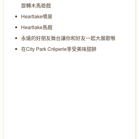
旋轉木馬遊戲
Heartlake
噴泉
Heartlake
馬厩
永遠的好朋友舞台讓你和好友一起大展歌喉
在
City Park Crêperie
享受美味甜餅