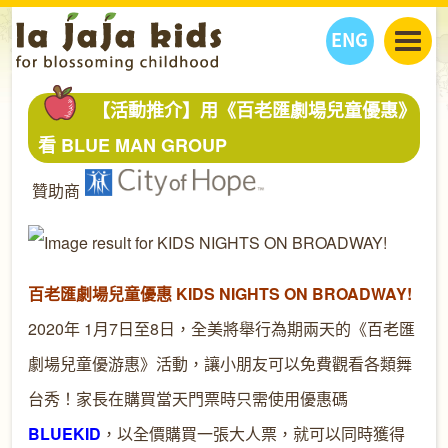
ENG
丫丫看天下
【活動推介】用《百老匯劇場兒童優惠》
丫丫部落格
親子日曆
看 BLUE MAN GROUP
健康生活館
教學活動
丫丫活動
贊助商
親子好去處
學習成長路
人物專題
丫丫之選
關於我們
我們的故事
購
物
聯絡
百老匯劇場兒童優惠 KIDS NIGHTS ON BROADWAY!
丫丫夥伴 + 友情連接
2020年 1月7日至8日，全美將舉行為期兩天的《百老匯
劇場兒童優游惠》活動，讓小朋友可以免費觀看各類舞
台秀！家長在購買當天門票時只需使用優惠碼
BLUEKID
，以全價購買一張大人票，就可以同時獲得