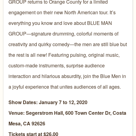
GROUP returns to Orange County for a limited
engagement on their new North American tour. It’s
everything you know and love about BLUE MAN
GROUP—signature drumming, colorful moments of
creativity and quirky comedy—the men are still blue but
the rest is all new! Featuring pulsing, original music,
custom-made instruments, surprise audience
interaction and hilarious absurdity, join the Blue Men in
a joyful experience that unites audiences of all ages.
Show Dates: January 7 to 12, 2020
Venue: Segerstrom Hall, 600 Town Center Dr, Costa
Mesa, CA 92626
Tickets start at $26.00