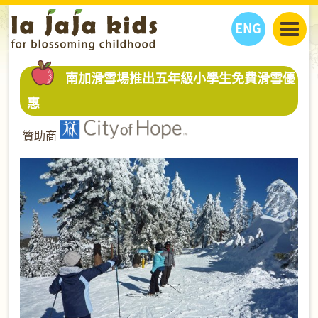
ENG
丫丫看天下
南加滑雪場推出五年級小學生免費滑雪優
丫丫部落格
親子日曆
惠
健康生活館
教學活動
丫丫活動
贊助商
親子好去處
學習成長路
人物專題
丫丫之選
關於我們
我們的故事
購
物
聯絡
丫丫夥伴 + 友情連接