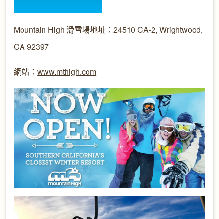
Mountain High 滑雪場地址：24510 CA-2, Wrightwood,
CA 92397
網站：
www.mthigh.com