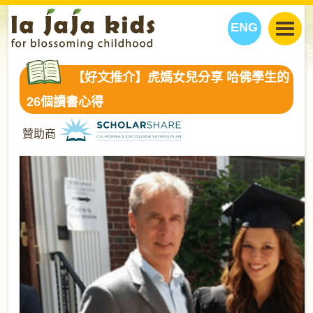
ENG
丫丫看天下
【好文推介】虎媽女兒分享 哈佛學生的
丫丫部落格
親子日曆
26個讀書心得
健康生活館
教學活動
丫丫活動
贊助商
親子好去處
學習成長路
人物專題
丫丫之選
關於我們
我們的故事
購
物
聯絡
丫丫夥伴 + 友情連接