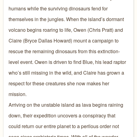
humans while the surviving dinosaurs fend for
themselves in the jungles. When the island’s dormant
volcano begins roaring to life, Owen (Chris Pratt) and
Claire (Bryce Dallas Howard) mount a campaign to
rescue the remaining dinosaurs from this extinction-
level event. Owen is driven to find Blue, his lead raptor
who’s still missing in the wild, and Claire has grown a
respect for these creatures she now makes her
mission.
Arriving on the unstable island as lava begins raining
down, their expedition uncovers a conspiracy that
could return our entire planet to a perilous order not
seen since prehistoric times. With all of the wonder,