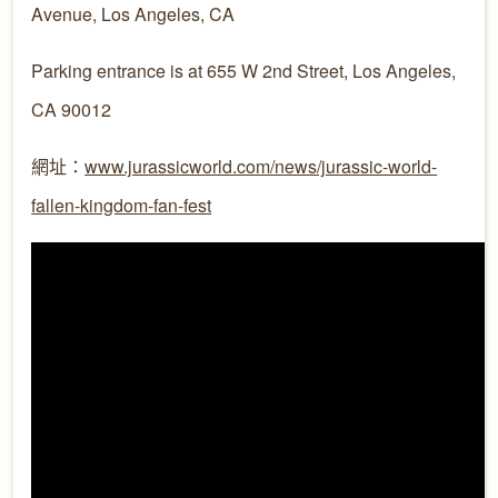
Avenue, Los Angeles, CA
Parking entrance is at 655 W 2nd Street, Los Angeles,
CA 90012
網址：
www.jurassicworld.com/news/jurassic-world-
fallen-kingdom-fan-fest