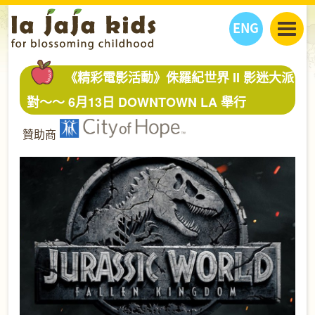
ENG
丫丫看天下
《精彩電影活動》侏羅紀世界 II 影迷大派
丫丫部落格
親子日曆
對～～ 6月13日 DOWNTOWN LA 舉行
健康生活館
教學活動
丫丫活動
贊助商
親子好去處
學習成長路
人物專題
丫丫之選
關於我們
我們的故事
購
物
聯絡
丫丫夥伴 + 友情連接