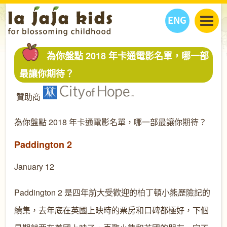
ENG
丫丫看天下
為你盤點 2018 年卡通電影名單，哪一部
丫丫部落格
親子日曆
最讓你期待？
健康生活館
教學活動
丫丫活動
贊助商
親子好去處
學習成長路
人物專題
丫丫之選
關於我們
為你盤點 2018 年卡通電影名單，哪一部最讓你期待？
我們的故事
購
物
聯絡
Paddington 2
丫丫夥伴 + 友情連接
January 12
Paddington 2 是四年前大受歡迎的柏丁頓小熊歷險記的
續集，去年底在英國上映時的票房和口碑都極好，下個