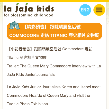
ENG
丫丫看天下
【精彩預告】 跟隨瑪麗皇后號
丫丫部落格
親子日曆
COMMODORE 走訪 TITANIC 歷史相片文物展
健康生活館
教學活動
丫丫活動
親子好去處
學習成長路
人物專題
【小記者預告】跟隨瑪麗皇后號 Commodore 走訪
丫丫之選
關於我們
Titanic 歷史相片文物展
我們的故事
購
物
Trailer: The Queen Mary Commodore Interview with La
聯絡
JaJa Kids Junior Journalists
丫丫夥伴 + 友情連接
La JaJa Kids Junior Journalists Karen and Isabel meet
Commodore Hoarde of Queen Mary and visit the
Titanic Photo Exhibition