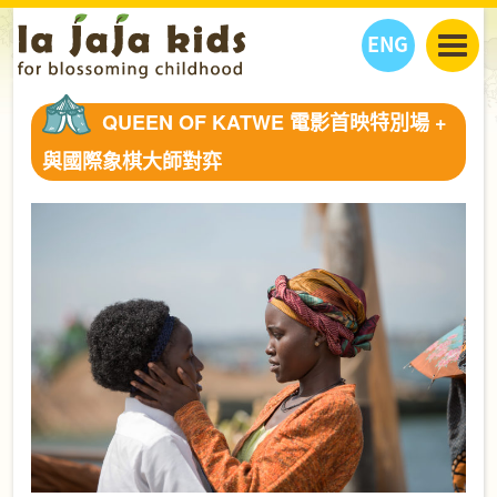
ENG
丫丫看天下
QUEEN OF KATWE 電影首映特別場 +
丫丫部落格
親子日曆
與國際象棋大師對弈
健康生活館
教學活動
丫丫活動
親子好去處
學習成長路
人物專題
丫丫之選
關於我們
我們的故事
購
物
聯絡
丫丫夥伴 + 友情連接