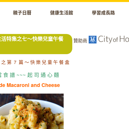
親子日曆
健康生活館
學習成長路
健康生活特集之七～快樂兒童午餐
贊助商
 之 第 7 篇 ～ 快 樂 兒 童 午 餐 盒
 食 譜 ~~~ 起 司 通 心 麵
e Macaroni and Cheese