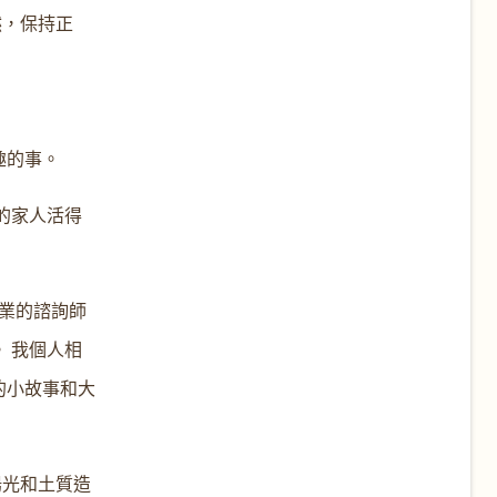
然，保持正
趣的事。
的家人活得
業的諮詢師
 我個人相
的小故事和大
陽光和土質造