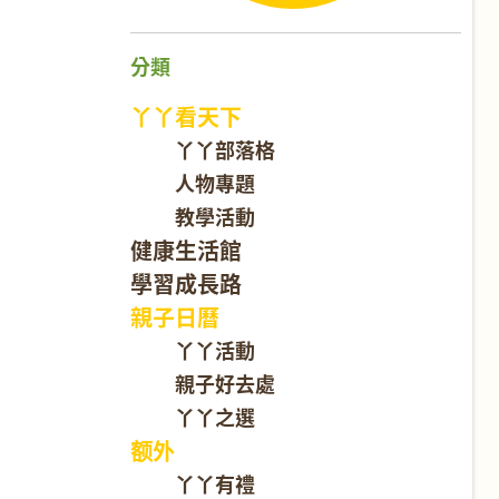
分類
丫丫看天下
丫丫部落格
人物專題
教學活動
健康生活館
學習成長路
親子日曆
丫丫活動
親子好去處
丫丫之選
额外
丫丫有禮