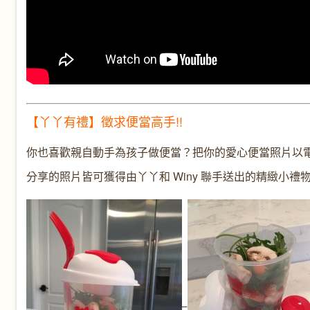
【丫丫有禮】徵求便當高手!!
你也喜歡親自動手為孩子做便當？把你的愛心便當照片以電
分享的照片皆可獲得由丫丫和 Winy 聯手送出的精緻小禮