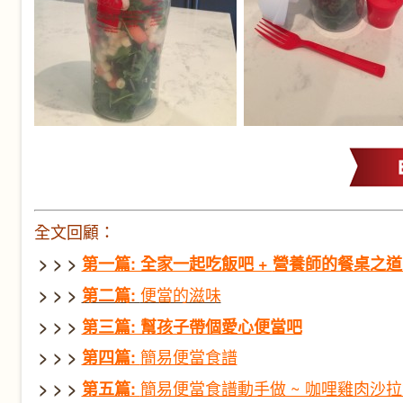
全文回顧：
> > >
第一篇: 全家一起吃飯吧 +
營養師的餐桌之
便當的滋味
> > >
第二篇:
> > >
第三篇: 幫孩子帶個愛心便當吧
簡易便當食譜
> > >
第四篇:
簡易便當食譜動手做 ~ 咖哩雞肉沙
> > >
第五篇: