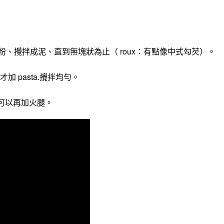
粉、攪拌成泥、直到無塊狀為止（ roux：有點像中式勾芡）。
加 pasta.攪拌均勻。
可以再加火腿。