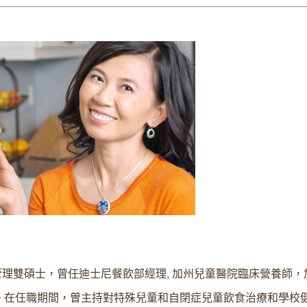
管理雙碩士，曾任迪士尼餐飲部經理, 加州兒童醫院臨床營養師，
。在仼職期間，曽主持對特殊兒童和自閉症兒童飲食治療和學校