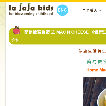
ENG
丫丫看天下
簡易便當食譜 之 MAC N CHEESE 《
盒》
健 康 生 活 特 集
簡 易 便 當
Home Mad